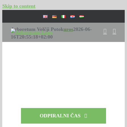
Skip to content
Arboretum Volčji Potok
uros
2026-06-
16T20:55:18+02:00
ODPIRALNI ČAS