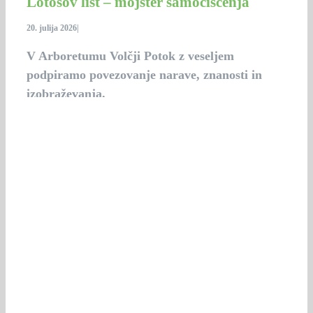
Lotosov list – mojster samočiščenja
20. julija 2026
|
V Arboretumu Volčji Potok z veseljem
podpiramo povezovanje narave, znanosti in
izobraževanja.