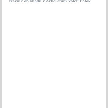
travnik ob vhodu v Arboretum Volčji Potok
spremeni v poletni kino na prostem.