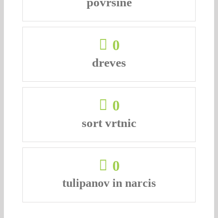
površine
0
dreves
0
sort vrtnic
0
tulipanov in narcis