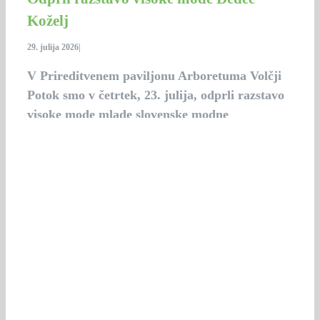
Koželj
29. julija 2026
|
V Prireditvenem paviljonu Arboretuma Volčji
Potok smo v četrtek, 23. julija, odprli razstavo
visoke mode mlade slovenske modne
oblikovalke Dedee Koželj.