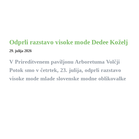
Odprli razstavo visoke mode Dedee Koželj
29. julija 2026
V Prireditvenem paviljonu Arboretuma Volčji
Potok smo v četrtek, 23. julija, odprli razstavo
visoke mode mlade slovenske modne oblikovalke
Dedee Koželj.