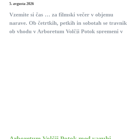
5. avgusta 2026
Vzemite si čas … za filmski večer v objemu
narave. Ob četrtkih, petkih in sobotah se travnik
ob vhodu v Arboretum Volčji Potok spremeni v
poletni kino na prostem.
Arboretum Volčji Potok med varuhi