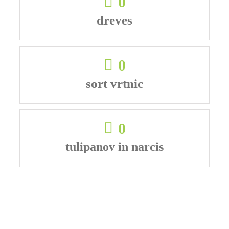
0
dreves
0
sort vrtnic
0
tulipanov in narcis