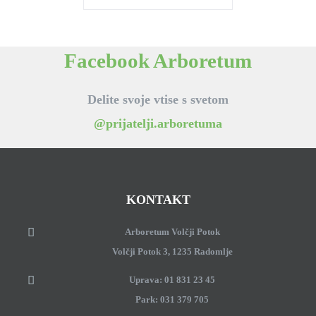
Facebook Arboretum
Delite svoje vtise s svetom
@prijatelji.arboretuma
KONTAKT
Arboretum Volčji Potok
Volčji Potok 3, 1235 Radomlje
Uprava: 01 831 23 45
Park: 031 379 705