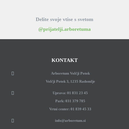
Delite svoje vtise s svetom
@prijatelji.arboretuma
KONTAKT
Arboretum Volčji Potok
Volčji Potok 3, 1235 Radomlje
Uprava: 01 831 23 45
Park: 031 379 705
Vrtni center: 01 839 45 33
info@arboretum.si