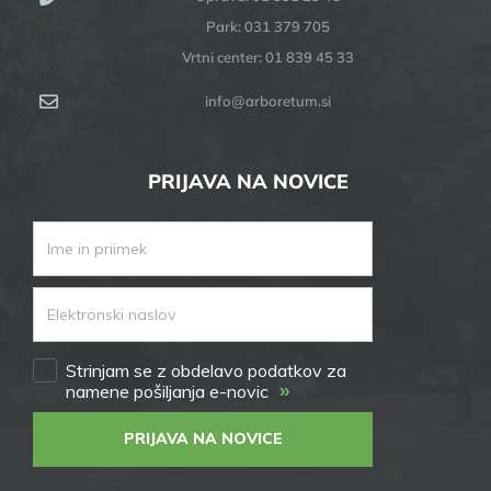
Park: 031 379 705
Vrtni center: 01 839 45 33
info@arboretum.si
PRIJAVA NA NOVICE
Strinjam se z obdelavo podatkov za
»
namene pošiljanja e-novic
PRIJAVA NA NOVICE