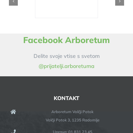
Facebook Arboretum
Delite svoje vtise s svetom
@prijatelji.arboretuma
KONTAKT
Arboretum Volčji Potok
Volčji Potok 3, 1235 Radomlje
Uprava: 01 831 23 45