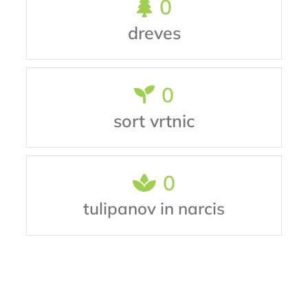
0
dreves
0
sort vrtnic
0
tulipanov in narcis