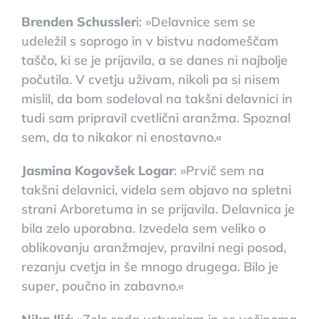
Brenden Schussler
i: »Delavnice sem se
udeležil s soprogo in v bistvu nadomeščam
taščo, ki se je prijavila, a se danes ni najbolje
počutila. V cvetju uživam, nikoli pa si nisem
mislil, da bom sodeloval na takšni delavnici in
tudi sam pripravil cvetlični aranžma. Spoznal
sem, da to nikakor ni enostavno.«
Jasmina Kogovšek Logar
: »Prvič sem na
takšni delavnici, videla sem objavo na spletni
strani Arboretuma in se prijavila. Delavnica je
bila zelo uporabna. Izvedela sem veliko o
oblikovanju aranžmajev, pravilni negi posod,
rezanju cvetja in še mnogo drugega. Bilo je
super, poučno in zabavno.«