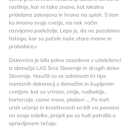
rastlinje, kar ni tako znano, kot lokalno
pridelana zelenjava in hrana na sploh. S tem
ko imamo svoje cvetje, na nek način
razvijamo podeželje. Lepo je, da ne pozabimo
tistega, kar so počele naše stare mame in
prababice.«
Delavnica je bila polno zasedena z udeleženci
iz območja LAS Srce Slovenije in drugih delov
Slovenije. Naučili so se izdelovati tri tipe
namiznih dekoracij z domačim in kupljenim
cvetjem, kot so vrtnice, cinije, rudbekije,
hortenzije, razne trave, plodovi … Po treh
urah učenja in kreativnosti so bili vsi ponosni
na svoje izdelke, prejeli pa so tudi potrdilo o
opravljenem tečaju.