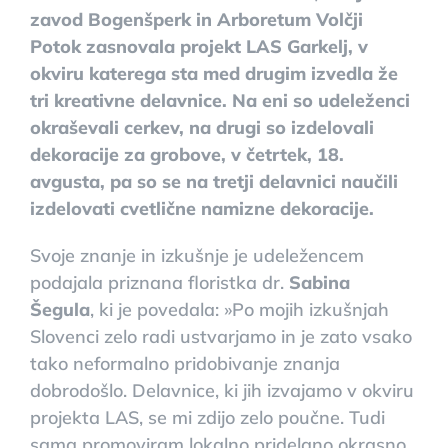
zavod Bogenšperk in Arboretum Volčji
Potok zasnovala projekt LAS Garkelj, v
okviru katerega sta med drugim izvedla že
tri kreativne delavnice. Na eni so udeleženci
okraševali cerkev, na drugi so izdelovali
dekoracije za grobove, v četrtek, 18.
avgusta, pa so se na tretji delavnici naučili
izdelovati cvetlične namizne dekoracije.
Svoje znanje in izkušnje je udeležencem
podajala priznana floristka dr.
Sabina
Šegula
, ki je povedala: »Po mojih izkušnjah
Slovenci zelo radi ustvarjamo in je zato vsako
tako neformalno pridobivanje znanja
dobrodošlo. Delavnice, ki jih izvajamo v okviru
projekta LAS, se mi zdijo zelo poučne. Tudi
sama promoviram lokalno pridelano okrasno