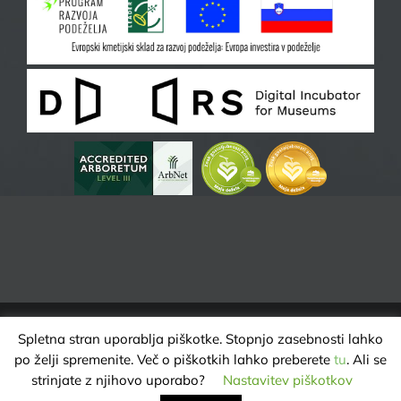
Spletna stran uporablja piškotke. Stopnjo zasebnosti lahko
ARBORETUM VOLČJI POTOK | VSE PRAVICE PRIDRŽANE @ 2025 |
po želji spremenite. Več o piškotkih lahko preberete
tu
. Ali se
VAROVANJE ZASEBNOSTI
strinjate z njihovo uporabo?
Nastavitev piškotkov