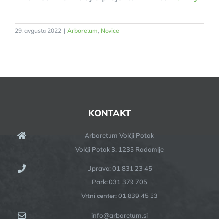
29. avgusta 2022
|
Arboretum
,
Novice
KONTAKT
Arboretum Volčji Potok
Volčji Potok 3, 1235 Radomlje
Uprava: 01 831 23 45
Park: 031 379 705
Vrtni center: 01 839 45 33
info@arboretum.si