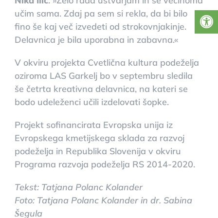
Nika Ilić
: »Zelo rada ustvarjam in se večinoma
učim sama. Zdaj pa sem si rekla, da bi bilo
fino še kaj več izvedeti od strokovnjakinje.
Delavnica je bila uporabna in zabavna.«
V okviru projekta Cvetlična kultura podeželja
oziroma LAS Garkelj bo v septembru sledila
še četrta kreativna delavnica, na kateri se
bodo udeleženci učili izdelovati šopke.
Projekt sofinancirata Evropska unija iz
Evropskega kmetijskega sklada za razvoj
podeželja in Republika Slovenija v okviru
Programa razvoja podeželja RS 2014-2020.
Tekst: Tatjana Polanc Kolander
Foto: Tatjana Polanc Kolander in dr. Sabina
Šegula