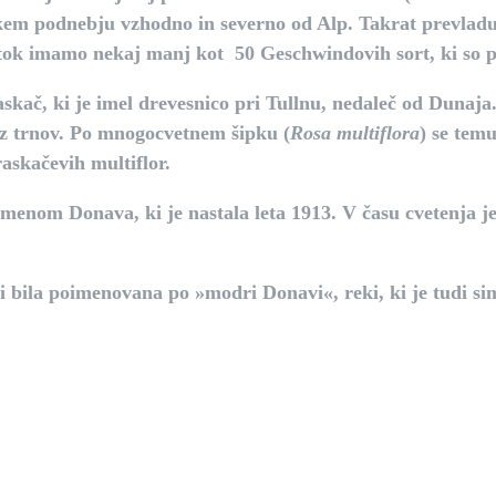
inskem podnebju vzhodno in severno od Alp. Takrat prevladu
tok imamo nekaj manj kot 50 Geschwindovih sort, ki so p
askač, ki je imel drevesnico pri Tullnu, nedaleč od Dunaja.
rez trnov. Po mnogocvetnem šipku (
Rosa multiflora
) se temu
askačevih multiflor.
menom Donava, ki je nastala leta 1913. V času cvetenja je 
bi bila poimenovana po »modri Donavi«, reki, ki je tudi s