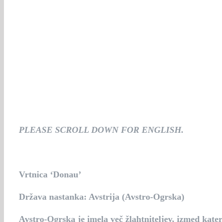
PLEASE SCROLL DOWN FOR ENGLISH.
Vrtnica ‘Donau’
Država nastanka: Avstrija (Avstro-Ogrska)
Avstro-Ogrska je imela več žlahtniteljev, izmed kate