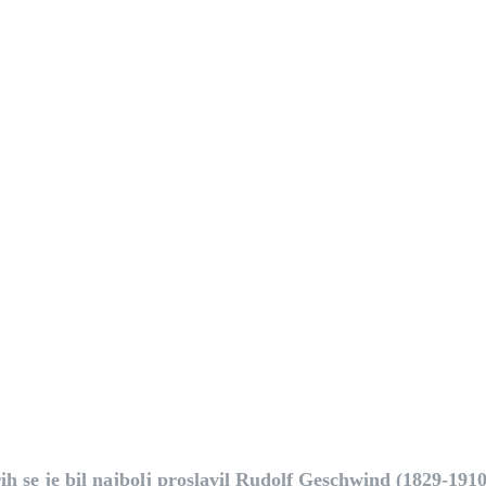
rih se je bil najbolj proslavil Rudolf Geschwind (1829-191