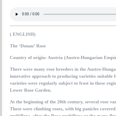
( ENGLISH)
The ‘Donau’ Rose
Country of origin: Austria (Austro-Hungarian Empi
There were many rose breeders in the Austro-Hunga
innovative approach to producing varieties suitable 
varieties were regularly subject to frost in these re
Lower Rose Garden.
At the beginning of the 20th century, several rose v
These were climbing roses, with big panicles covered 
multiflora, after the Rosa multiflora or the many-fl