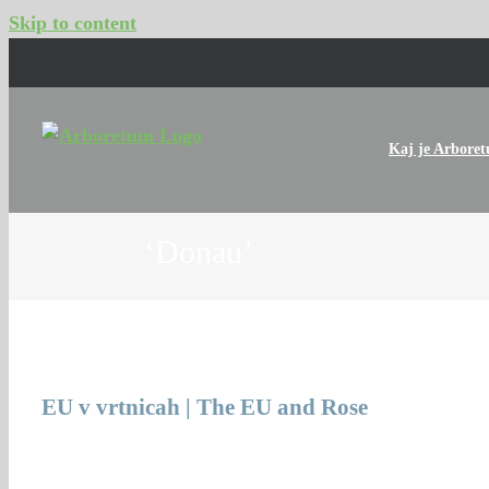
Skip to content
Kaj je Arbore
‘Donau’
EU v vrtnicah | The EU and Rose