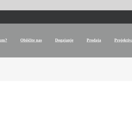
tum?
Obiščite nas
Dogajanje
Prodaja
Projektiv