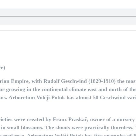
re)
rian Empire, with Rudolf Geschwind (1829-1910) the most
for growing in the continental climate east and north of t
gions. Arboretum Volčji Potok has almost 50 Geschwind vari
arieties were created by Franz Praskač, owner of a nursery
in small blossoms. The shoots were practically thornless. T
owered rose. Arboretum Volčji Potok has five examples of P