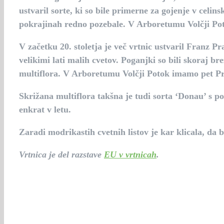
ustvaril sorte, ki so bile primerne za gojenje v cel
pokrajinah redno pozebale. V Arboretumu Volčji Po
V začetku 20. stoletja je več vrtnic ustvaril Franz Pr
velikimi lati malih cvetov. Poganjki so bili skoraj b
multiflora. V Arboretumu Volčji Potok imamo pet Pr
Skrižana multiflora takšna je tudi sorta ‘Donau’ s po
enkrat v letu.
Zaradi modrikastih cvetnih listov je kar klicala, da 
Vrtnica je del razstave
EU v vrtnicah
.