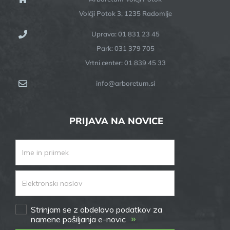
Volčji Potok 3, 1235 Radomlje
Uprava: 01 831 23 45
Park: 031 379 705
Vrtni center: 01 839 45 33
info@arboretum.si
PRIJAVA NA NOVICE
Strinjam se z obdelavo podatkov za
»
namene pošiljanja e-novic