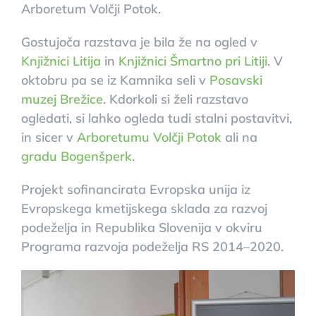
Arboretum Volčji Potok.
Gostujoča razstava je bila že na ogled v
Knjižnici Litija
in
Knjižnici Šmartno pri Litiji
. V
oktobru pa se iz Kamnika seli v
Posavski
muzej Brežice
. Kdorkoli si želi razstavo
ogledati, si lahko ogleda tudi stalni postavitvi,
in sicer v
Arboretumu Volčji Potok
ali na
gradu Bogenšperk
.
Projekt sofinancirata Evropska unija iz
Evropskega kmetijskega sklada za razvoj
podeželja in Republika Slovenija v okviru
Programa razvoja podeželja RS 2014–2020.