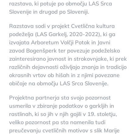
razstavo, ki potuje po območju LAS Srca
Slovenije in drugod po Sloveniji.
Razstava sodi v projekt Cvetlična kultura
podeželja (LAS Garkelj, 2020-2022), ki ga
izvajata Arboretum Volčji Potok in Javni
zavod Bogenšperk ter povezuje podeželsko
zainteresirano javnost in strokovnjake, ki prek
različnih dejavnosti oživljajo znanja in tradicijo
okrasnih vrtov ob hišah in z njimi povezane
običaje na območju LAS Srca Slovenije.
Projektna partnerja sta svojo pozornost
usmerila v zbiranje podatkov o garkljih in
rastlinah, ki so jih v njih gojili v 19. stoletju,
veliko pozornost pa sta namenila tudi
preučevanju cvetličnih motivov s slik Marije