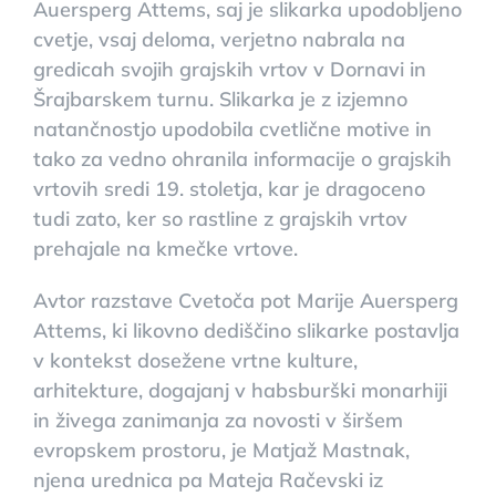
Auersperg Attems, saj je slikarka upodobljeno
cvetje, vsaj deloma, verjetno nabrala na
gredicah svojih grajskih vrtov v Dornavi in
Šrajbarskem turnu. Slikarka je z izjemno
natančnostjo upodobila cvetlične motive in
tako za vedno ohranila informacije o grajskih
vrtovih sredi 19. stoletja, kar je dragoceno
tudi zato, ker so rastline z grajskih vrtov
prehajale na kmečke vrtove.
Avtor razstave Cvetoča pot Marije Auersperg
Attems, ki likovno dediščino slikarke postavlja
v kontekst dosežene vrtne kulture,
arhitekture, dogajanj v habsburški monarhiji
in živega zanimanja za novosti v širšem
evropskem prostoru, je Matjaž Mastnak,
njena urednica pa Mateja Račevski iz