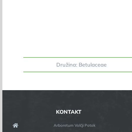
Družina: Betulaceae
KONTAKT
Arboretum Volčji Potok