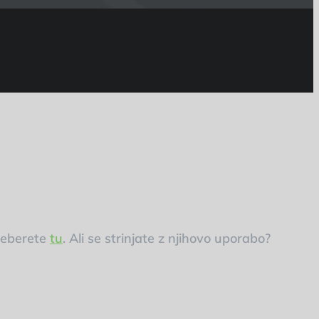
preberete
tu
. Ali se strinjate z njihovo uporabo?