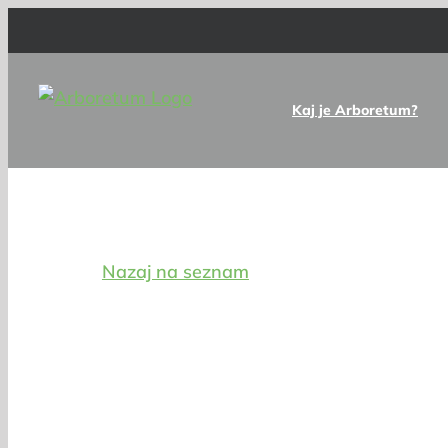
Skip
to
content
Kaj je Arboretum?
Digitalna zbirka drevnin
Nazaj na seznam