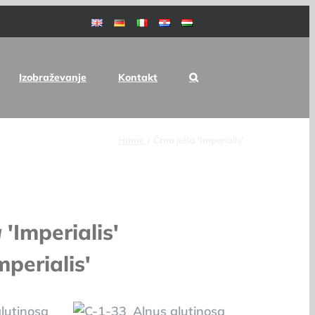
Izobraževanje
Kontakt
Home
Črna jelša ‘Imperialis’
a
'Imperialis'
mperialis'