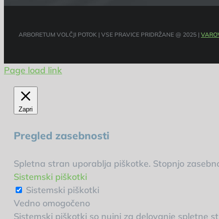
ARBORETUM VOLČJI POTOK | VSE PRAVICE PRIDRŽANE @ 2025 |
VARO
Page load link
Zapri
Pregled zasebnosti
Spletna stran uporablja piškotke. Stopnjo zasebno
Sistemski piškotki
Sistemski piškotki
Vedno omogočeno
Sistemski piškotki so nujni za delovanje spletne str