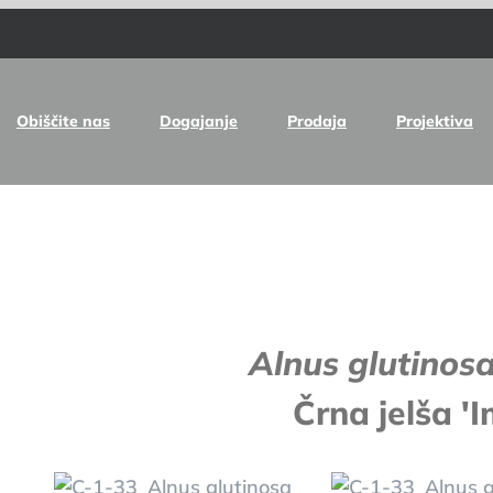
Obiščite nas
Dogajanje
Prodaja
Projektiva
e
Alnus glutinos
Črna jelša 'I