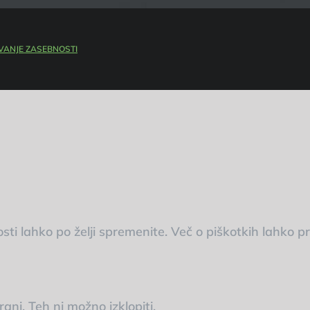
VANJE ZASEBNOSTI
sti lahko po želji spremenite. Več o piškotkih lahko 
ani. Teh ni možno izklopiti.