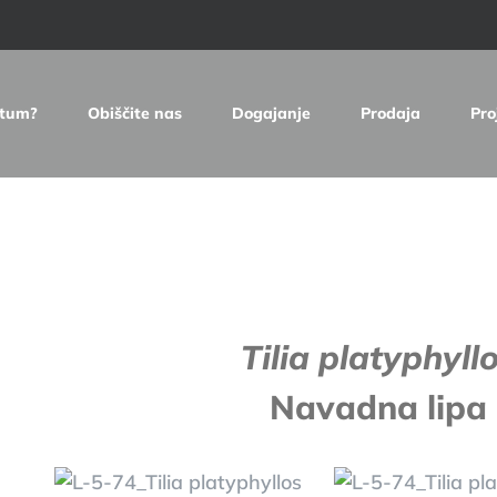
etum?
Obiščite nas
Dogajanje
Prodaja
Pro
e
Tilia platyphyll
Navadna lipa 