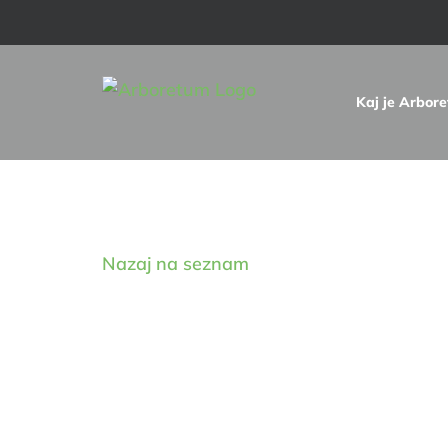
Skip
to
content
Kaj je Arbor
Digitalna zbirka drevnin
Nazaj na seznam