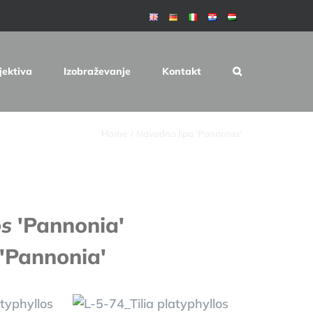
jektiva
Izobraževanje
Kontakt
Home
Navadna lipa ‘Pannonia’
os
'Pannonia'
'Pannonia'