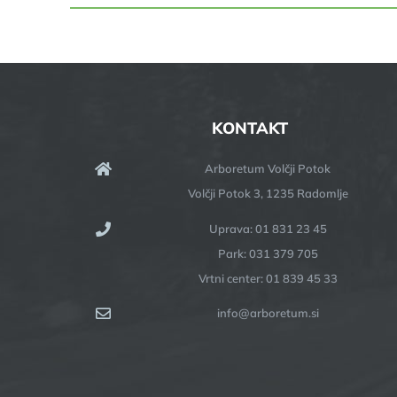
KONTAKT
Arboretum Volčji Potok
Volčji Potok 3, 1235 Radomlje
Uprava: 01 831 23 45
Park: 031 379 705
Vrtni center: 01 839 45 33
info@arboretum.si