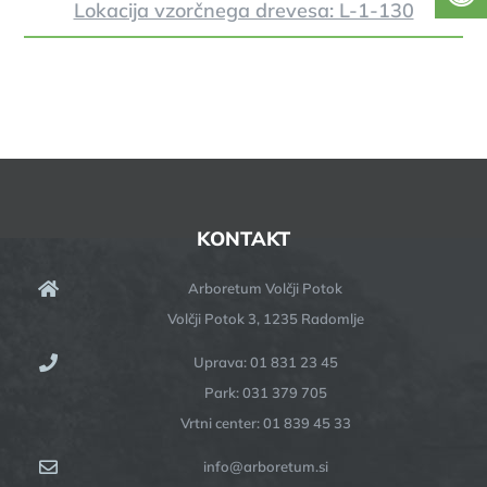
Lokacija vzorčnega drevesa: L-1-130
KONTAKT
Arboretum Volčji Potok
Volčji Potok 3, 1235 Radomlje
Uprava: 01 831 23 45
Park: 031 379 705
Vrtni center: 01 839 45 33
info@arboretum.si