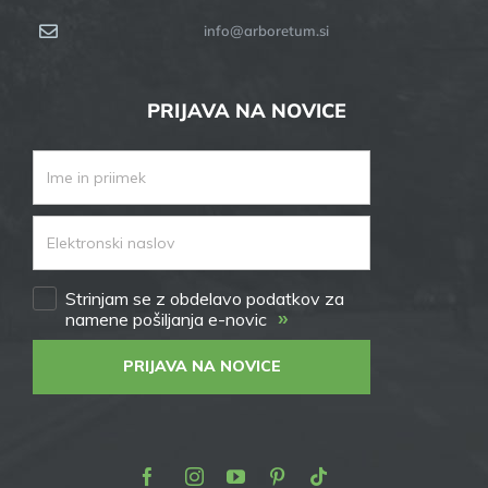
info@arboretum.si
PRIJAVA NA NOVICE
Strinjam se z obdelavo podatkov za
»
namene pošiljanja e-novic
PRIJAVA NA NOVICE
Facebook
Instagram
Youtube
Pinterest
TikTok