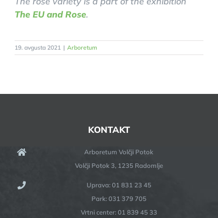
The rose variety is a part of the exhibition
The EU and Rose
.
19. avgusta 2021
|
Arboretum
KONTAKT
Arboretum Volčji Potok
Volčji Potok 3, 1235 Radomlje
Uprava: 01 831 23 45
Park: 031 379 705
Vrtni center: 01 839 45 33