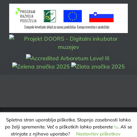
Spletna stran uporablja piškotke. Stopnjo zasebnosti lahko
ARBORETUM VOLČJI POTOK | VSE PRAVICE PRIDRŽANE @ 2025 |
po želji spremenite. Več o piškotkih lahko preberete
tu
. Ali se
VAROVANJE ZASEBNOSTI
strinjate z njihovo uporabo?
Nastavitev piškotkov