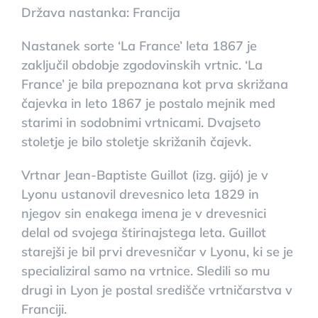
Država nastanka: Francija
Nastanek sorte ‘La France’ leta 1867 je
zaključil obdobje zgodovinskih vrtnic. ‘La
France’ je bila prepoznana kot prva skrižana
čajevka in leto 1867 je postalo mejnik med
starimi in sodobnimi vrtnicami. Dvajseto
stoletje je bilo stoletje skrižanih čajevk.
Vrtnar Jean-Baptiste Guillot (izg. gijó) je v
Lyonu ustanovil drevesnico leta 1829 in
njegov sin enakega imena je v drevesnici
delal od svojega štirinajstega leta. Guillot
starejši je bil prvi drevesničar v Lyonu, ki se je
specializiral samo na vrtnice. Sledili so mu
drugi in Lyon je postal središče vrtničarstva v
Franciji.