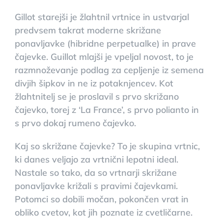
Gillot starejši je žlahtnil vrtnice in ustvarjal
predvsem takrat moderne skrižane
ponavljavke (hibridne perpetualke) in prave
čajevke. Guillot mlajši je vpeljal novost, to je
razmnoževanje podlag za cepljenje iz semena
divjih šipkov in ne iz potaknjencev. Kot
žlahtnitelj se je proslavil s prvo skrižano
čajevko, torej z ‘La France’, s prvo polianto in
s prvo dokaj rumeno čajevko.
Kaj so skrižane čajevke? To je skupina vrtnic,
ki danes veljajo za vrtnični lepotni ideal.
Nastale so tako, da so vrtnarji skrižane
ponavljavke križali s pravimi čajevkami.
Potomci so dobili močan, pokončen vrat in
obliko cvetov, kot jih poznate iz cvetličarne.