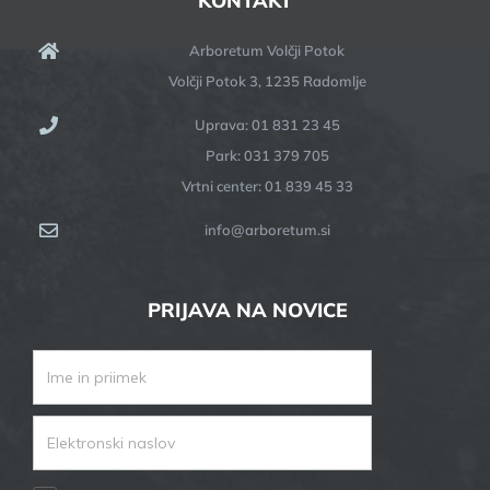
KONTAKT
Arboretum Volčji Potok
Volčji Potok 3, 1235 Radomlje
Uprava: 01 831 23 45
Park: 031 379 705
Vrtni center: 01 839 45 33
info@arboretum.si
PRIJAVA NA NOVICE