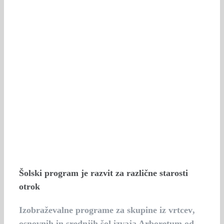
Šolski program je razvit za različne starosti
otrok
Izobraževalne programe
za skupine iz vrtcev
,
osnovnih
in
srednjih šol
izvaja Arboretum od