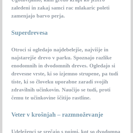
zaledeni in zakaj samci rac mlakaric poleti
zamenjajo barvo perja.
Superdrevesa
Otroci si ogledajo najdebelejše, najvišje in
najstarejše drevo v parku. Spoznajo razlike
enodomnih in dvodomnih dreves. Ogledajo si
drevesne vrste, ki so izjemno strupene, pa tudi
tiste, ki so človeku uporabne zaradi svojih
zdravilnih učinkovin. Naučijo se tudi, proti
čemu te učinkovine ščitijo rastline.
Veter v krošnjah – razmnoževanje
Udeleženci se srečajo s pojmi, kot so dvodomna