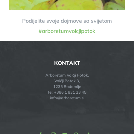
Podijelite svoje dojmove sa svijetom
#arboretumvolcjipotok
KONTAKT
Arboretum Volčji Potok,
Volčji Potok 3,
1235 Radomlje
tel: +386 1 831 23 45
info@arboretum.si