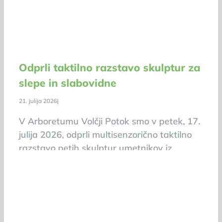
Odprli taktilno razstavo skulptur za
slepe in slabovidne
21. julija 2026
|
V Arboretumu Volčji Potok smo v petek, 17.
julija 2026, odprli multisenzorično taktilno
razstavo petih skulptur umetnikov iz
Slovenije, Hrvaške in Srbije.