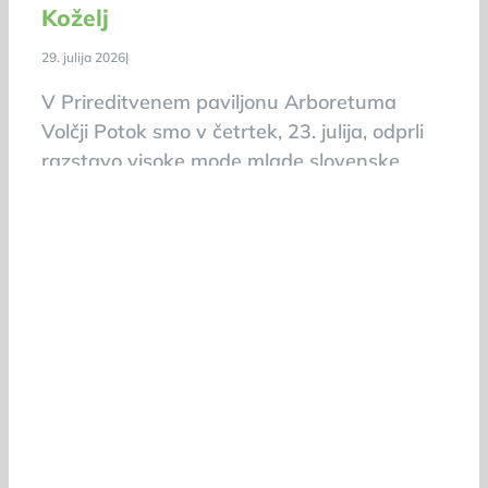
Koželj
29. julija 2026
|
V Prireditvenem paviljonu Arboretuma
Volčji Potok smo v četrtek, 23. julija, odprli
razstavo visoke mode mlade slovenske
modne oblikovalke Dedee Koželj.