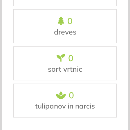
0
dreves
0
sort vrtnic
0
tulipanov in narcis