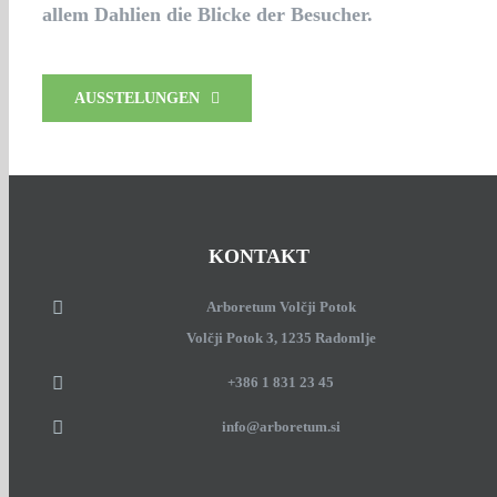
allem Dahlien die Blicke der Besucher.
AUSSTELUNGEN
KONTAKT
Arboretum Volčji Potok
Volčji Potok 3, 1235 Radomlje
+386 1 831 23 45
info@arboretum.si