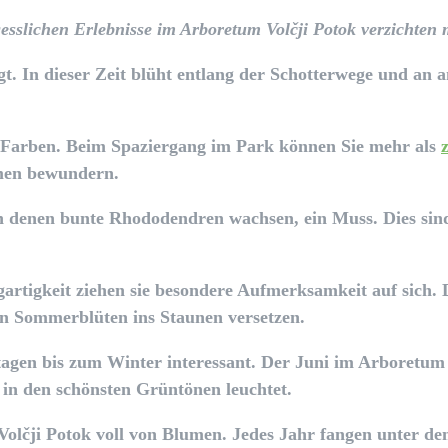
rgesslichen Erlebnisse im Arboretum Volčji Potok verzichten
. In dieser Zeit blüht entlang der Schotterwege und an 
en Farben. Beim Spaziergang im Park können Sie mehr als
men bewundern.
in denen bunte Rhododendren wachsen, ein Muss. Dies si
gartigkeit ziehen sie besondere Aufmerksamkeit auf sich
en Sommerblüten ins Staunen versetzen.
tagen bis zum Winter interessant. Der Juni im Arboretum 
 in den schönsten Grüntönen leuchtet.
lčji Potok voll von Blumen. Jedes Jahr fangen unter de