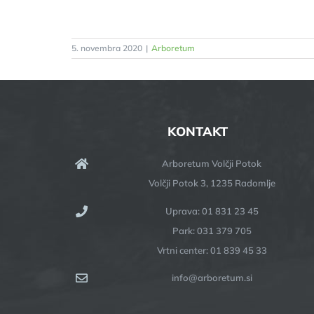
5. novembra 2020
|
Arboretum
KONTAKT
Arboretum Volčji Potok
Volčji Potok 3, 1235 Radomlje
Uprava: 01 831 23 45
Park: 031 379 705
Vrtni center: 01 839 45 33
info@arboretum.si