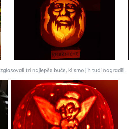
glasovali tri najlepše buče, ki smo jih tudi nagradili.