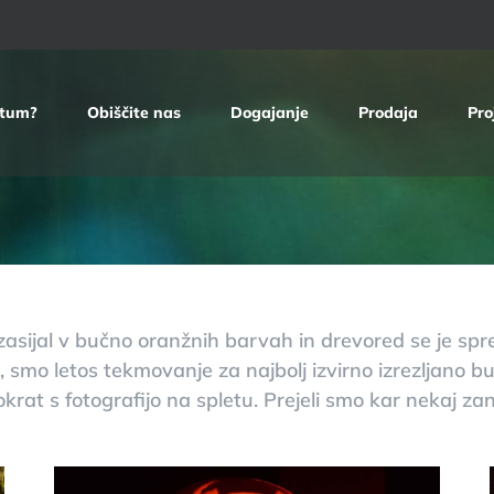
etum?
Obiščite nas
Dogajanje
Prodaja
Pro
asijal v bučno oranžnih barvah in drevored se je spre
je, smo letos tekmovanje
za najbolj izvirno izrezljano b
krat s fotografijo na spletu.
Prejeli smo kar nekaj zani