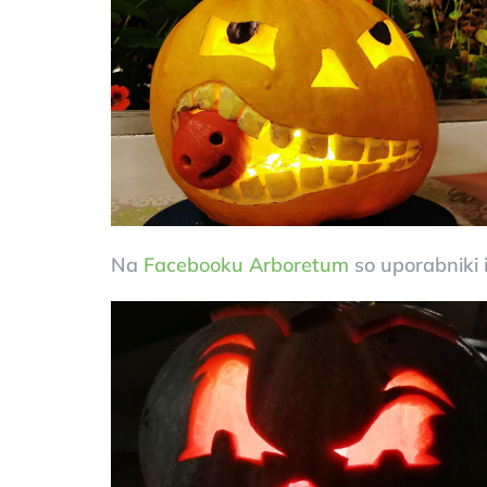
Na
Facebooku Arboretum
so uporabniki iz