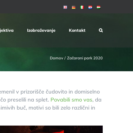
jektiva
Izobraževanje
Kontakt
Domov
Začarani park 2020
menil v prizorišče čudovito in domiselno
učo
preselili na splet.
Povabili smo vas
, da
mivih buč, motivi so bili zelo različni in