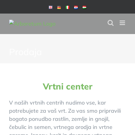
Skip
to
content
Prodaja
Vrtni center
V naših vrtnih centrih nudimo vse, kar
potrebujete za vaš vrt. Za vas smo pripravili
bogato ponudbo rastlin, zemlje in gnojil,
čebulic in semen, vrtnega orodja in vrtne