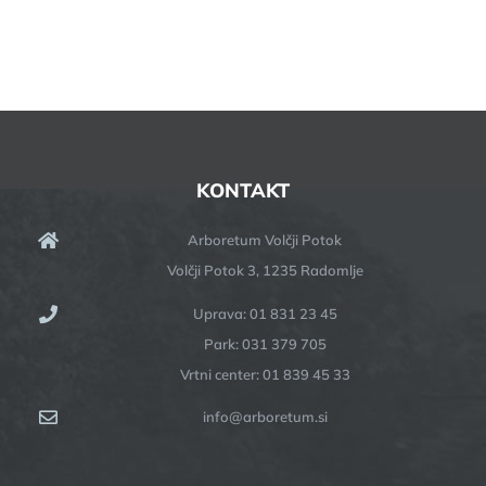
KONTAKT
Arboretum Volčji Potok
Volčji Potok 3, 1235 Radomlje
Uprava: 01 831 23 45
Park: 031 379 705
Vrtni center: 01 839 45 33
info@arboretum.si