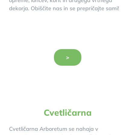
opreme, loncev, korit in drugega vrtnega
dekorja. Obiščite nas in se prepričajte sami!
>
Cvetličarna
Cvetličarna Arboretum se nahaja v