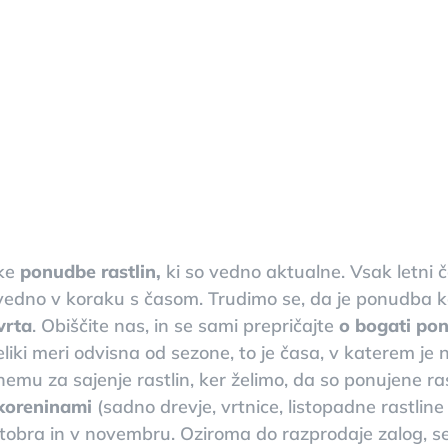
ske
ponudbe rastlin,
ki so vedno aktualne. Vsak letni 
edno v koraku s časom. Trudimo se, da je ponudba ka
vrta
. Obiščite nas, in se sami prepričajte
o bogati pon
liki meri odvisna od sezone, to je časa, v katerem j
emu za sajenje rastlin, ker želimo, da so ponujene ras
 koreninami
(sadno drevje, vrtnice, listopadne rastline
i oktobra in v novembru. Oziroma do razprodaje zalog, 