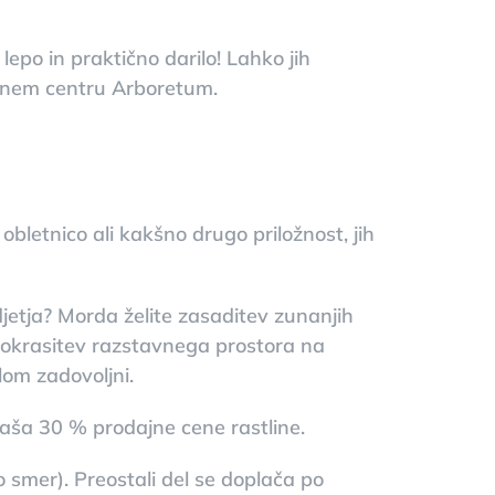
lepo in praktično darilo! Lahko jih
Vrtnem centru Arboretum.
 obletnico ali kakšno drugo priložnost, jih
odjetja? Morda želite zasaditev zunanjih
e okrasitev razstavnega prostora na
lom zadovoljni.
naša 30 % prodajne cene rastline.
 smer). Preostali del se doplača po