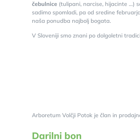
čebulnice
(tulipani, narcise, hijacinte …
sadimo spomladi, pa od sredine februarja
naša ponudba najbolj bogata.
V Sloveniji smo znani po dolgoletni tradici
Arboretum Volčji Potok je član in prodaj
Darilni bon