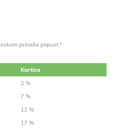
neskom prinaša popust.*
Kartica
2 %
7 %
12 %
17 %