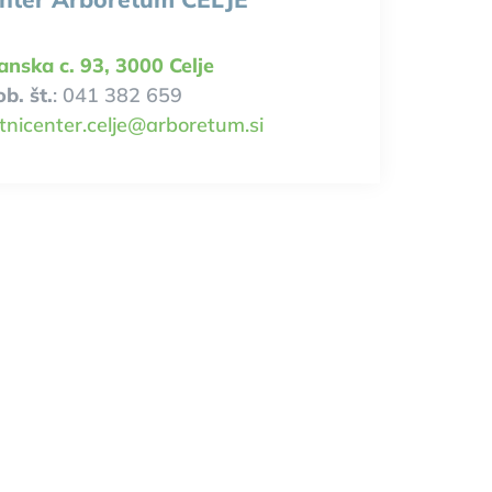
janska c. 93, 3000 Celje
b. št.
: 041 382 659
tnicenter.celje@arboretum.si