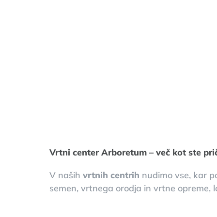
Vrtni center Arboretum – več kot ste pri
V naših
vrtnih centrih
nudimo vse, kar po
semen, vrtnega orodja in vrtne opreme, lo