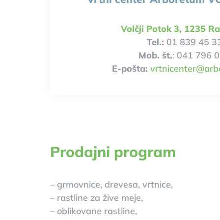
Volčji Potok 3, 1235 R
Tel.:
01 839 45 3
Mob. št.
: 041 796 
E-pošta:
vrtnicenter@arb
Prodajni program
– grmovnice, drevesa, vrtnice,
– rastline za žive meje,
– oblikovane rastline,