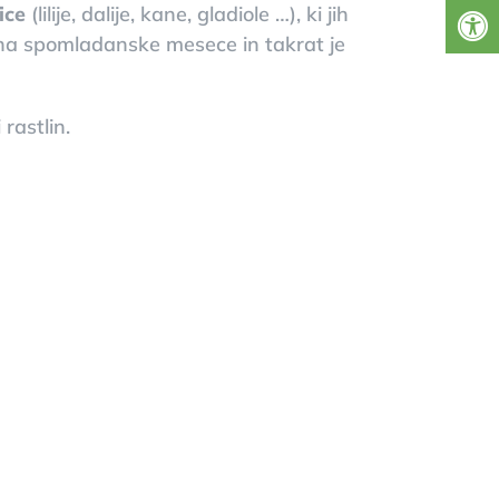
ice
(lilije, dalije, kane, gladiole …), ki jih
na spomladanske mesece in takrat je
rastlin.