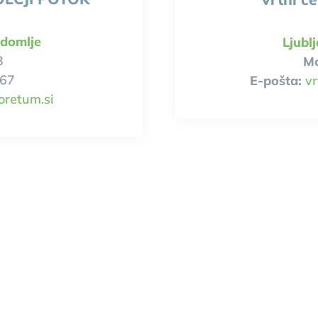
adomlje
Ljubl
3
Mo
067
E-pošta:
vr
oretum.si