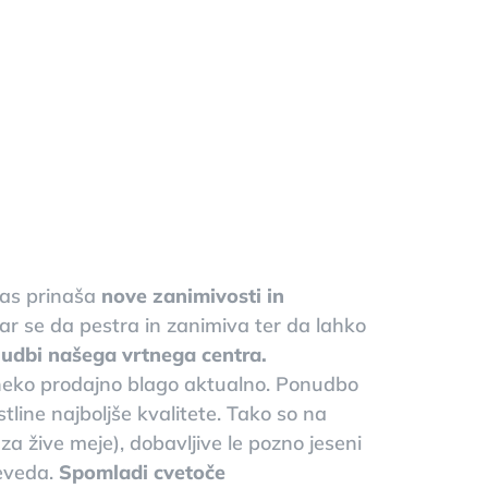
čas prinaša
nove zanimivosti in
r se da pestra in zanimiva ter da lahko
udbi našega vrtnega centra.
e neko prodajno blago aktualno. Ponudbo
tline najboljše kvalitete. Tako so na
 za žive meje), dobavljive le pozno jeseni
seveda.
Spomladi cvetoče