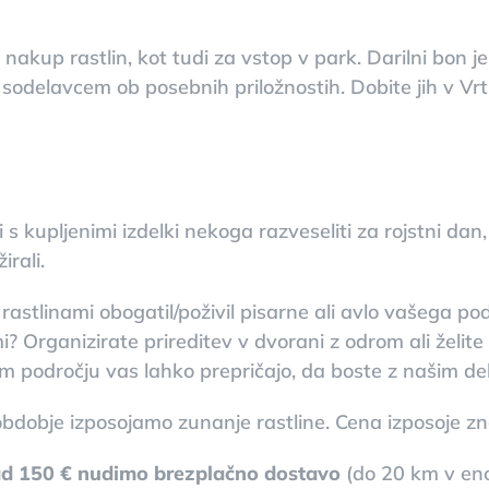
nakup rastlin, kot tudi za vstop v park. Darilni bon je 
li sodelavcem ob posebnih priložnostih. Dobite jih v 
 s kupljenimi izdelki nekoga razveseliti za rojstni dan,
rali.
 rastlinami obogatil/poživil pisarne ali avlo vašega p
? Organizirate prireditev v dvorani z odrom ali želit
m področju vas lahko prepričajo, da boste z našim de
bdobje izposojamo zunanje rastline. Cena izposoje z
d 150 € nudimo brezplačno dostavo
(do 20 km v eno