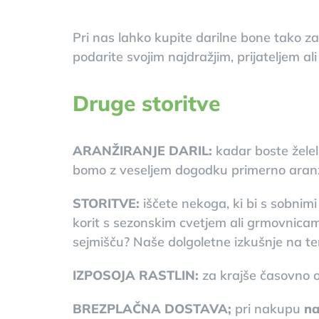
Pri nas lahko kupite darilne bone tako za 
podarite svojim najdražjim, prijateljem a
Druge storitve
ARANŽIRANJE DARIL:
kadar boste želeli
bomo z veseljem dogodku primerno aranži
STORITVE:
iščete nekoga, ki bi s sobnimi
korit s sezonskim cvetjem ali grmovnicami
sejmišču? Naše dolgoletne izkušnje na te
IZPOSOJA RASTLIN:
za krajše časovno o
BREZPLAČNA DOSTAVA;
pri nakupu
na