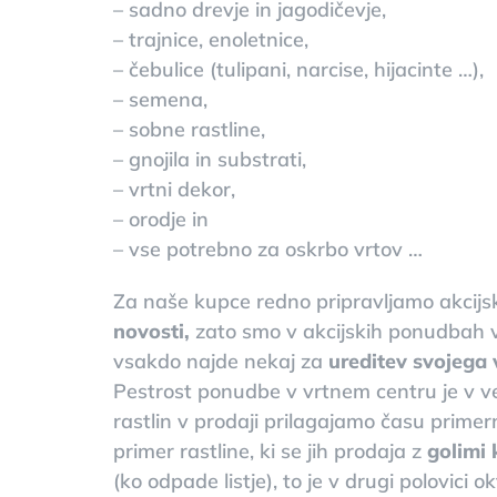
– sadno drevje in jagodičevje,
– trajnice, enoletnice,
– čebulice (tulipani, narcise, hijacinte …),
– semena,
– sobne rastline,
– gnojila in substrati,
– vrtni dekor,
– orodje in
– vse potrebno za oskrbo vrtov …
Za naše kupce redno pripravljamo akcij
novosti,
zato smo v akcijskih ponudbah v
vsakdo najde nekaj za
ureditev svojega 
Pestrost ponudbe v vrtnem centru je v ve
rastlin v prodaji prilagajamo času primern
primer rastline, ki se jih prodaja z
golimi
(ko odpade listje), to je v drugi polovic