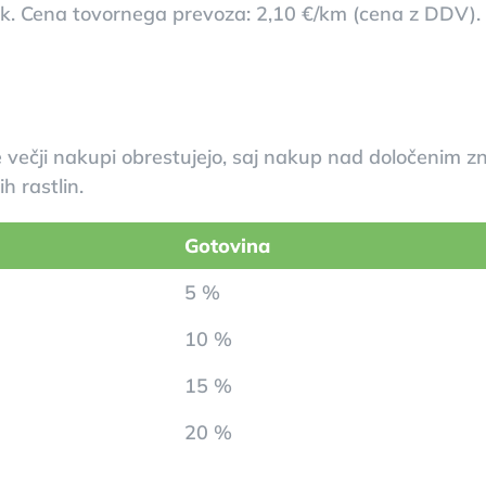
k. Cena tovornega prevoza: 2,10 €/km (cena z DDV).
večji nakupi obrestujejo, saj nakup nad določenim z
h rastlin.
Gotovina
5 %
10 %
15 %
20 %