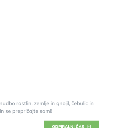
dbo rastlin, zemlje in gnojil, čebulic in
n se prepričajte sami!
ODPIRALNI ČAS