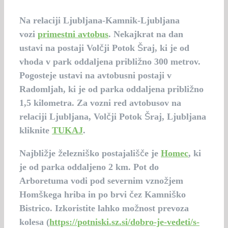
Na relaciji Ljubljana-Kamnik-Ljubljana
vozi
prime
stni
avtobus
. Nekajkrat na dan
ustavi na postaji Volčji Potok Šraj, ki je od
vhoda v park oddaljena približno 300 metrov.
Pogosteje ustavi na avtobusni postaji v
Radomljah, ki je od parka oddaljena približno
1,5 kilometra. Za vozni red avtobusov na
relaciji Ljubljana, Volčji Potok Šraj, Ljubljana
kliknite
TUKAJ
.
Najbližje železniško postajališče je
Homec
, ki
je od parka oddaljeno 2 km. Pot do
Arboretuma vodi pod severnim vznožjem
Homškega hriba in po brvi čez Kamniško
Bistrico. Izkoristite lahko možnost prevoza
kolesa (
https://potniski.sz.si/dobro-je-vedeti/s-