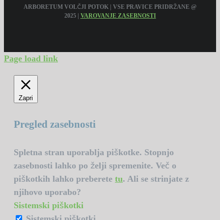
ARBORETUM VOLČJI POTOK | VSE PRAVICE PRIDRŽANE @
2025 |
VAROVANJE ZASEBNOSTI
Page load link
Zapri
Pregled zasebnosti
Spletna stran uporablja piškotke. Stopnjo
zasebnosti lahko po želji spremenite. Več o
piškotkih lahko preberete
tu
. Ali se strinjate z
njihovo uporabo?
Sistemski piškotki
Sistemski piškotki