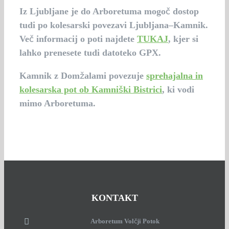
Iz Ljubljane je do Arboretuma mogoč dostop
tudi po kolesarski povezavi Ljubljana–Kamnik.
Več informacij o poti najdete
TUKAJ
, kjer si
lahko prenesete tudi datoteko GPX.
Kamnik z Domžalami povezuje
sprehajalna in
kolesarska pot ob Kamniški Bistrici
, ki vodi
mimo Arboretuma.
KONTAKT
Arboretum Volčji Potok