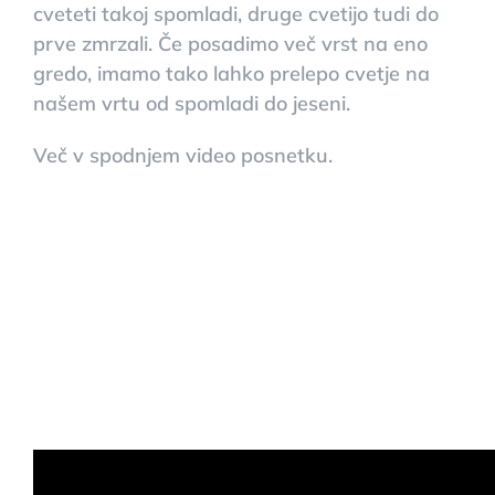
cveteti takoj spomladi, druge cvetijo tudi do
prve zmrzali. Če posadimo več vrst na eno
gredo, imamo tako lahko prelepo cvetje na
našem vrtu od spomladi do jeseni.
Več v spodnjem video posnetku.