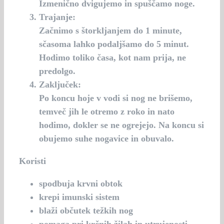
Izmenično dvigujemo in spuščamo noge.
Trajanje:
Začnimo s štorkljanjem do 1 minute,
sčasoma lahko podaljšamo do 5 minut.
Hodimo toliko časa, kot nam prija, ne
predolgo.
Zaključek:
Po koncu hoje v vodi si nog ne brišemo,
temveč jih le otremo z roko in nato
hodimo, dokler se ne ogrejejo. Na koncu si
obujemo suhe nogavice in obuvalo.
Koristi
spodbuja krvni obtok
krepi imunski sistem
blaži občutek težkih nog
pomaga pri krčnih žilah in utrujenosti