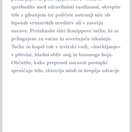
sprehodite med zdravilnimi rastlinami, okrepite
telo z gibanjem ter poiščete notranji mir ob
lepotah vrtnarskih ureditev ali v zavetju
narave. Preizkusite štiri Kneippove točke, ki so
prilagojene za varno in osvežujočo izkušnjo.
Točke so kopel rok v izvirski vodi, »štorkljanje«
v plitvini, hladni obliv nog in bosonoga hoja.
Občutite, kako preprosti naravni postopki
sproščajo telo, zbistrijo misli in krepijo zdravje.