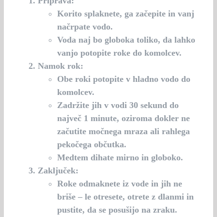
Priprava:
Korito splaknete, ga začepite in vanj
načrpate vodo.
Voda naj bo globoka toliko, da lahko
vanjo potopite roke do komolcev.
Namok rok:
Obe roki potopite v hladno vodo do
komolcev.
Zadržite jih v vodi 30 sekund do
največ 1 minute, oziroma dokler ne
začutite močnega mraza ali rahlega
pekočega občutka.
Medtem dihate mirno in globoko.
Zaključek:
Roke odmaknete iz vode in jih ne
briše – le otresete, otrete z dlanmi in
pustite, da se posušijo na zraku.