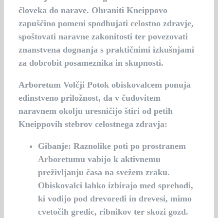
človeka do narave. Ohraniti Kneippovo
zapuščino pomeni spodbujati celostno zdravje,
spoštovati naravne zakonitosti ter povezovati
znanstvena dognanja s praktičnimi izkušnjami
za dobrobit posameznika in skupnosti.
Arboretum Volčji Potok obiskovalcem ponuja
edinstveno priložnost, da v čudovitem
naravnem okolju uresničijo štiri od petih
Kneippovih stebrov celostnega zdravja:
Gibanje
: Raznolike poti po prostranem
Arboretumu vabijo k aktivnemu
preživljanju časa na svežem zraku.
Obiskovalci lahko izbirajo med sprehodi,
ki vodijo pod drevoredi in drevesi, mimo
cvetočih gredic, ribnikov ter skozi gozd.