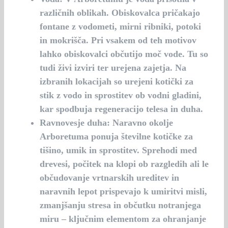
različnih oblikah. Obiskovalca pričakajo
fontane z vodometi, mirni ribniki, potoki
in mokrišča. Pri vsakem od teh motivov
lahko obiskovalci občutijo moč vode. Tu so
tudi živi izviri ter urejena zajetja. Na
izbranih lokacijah so urejeni kotički za
stik z vodo in sprostitev ob vodni gladini,
kar spodbuja regeneracijo telesa in duha.
Ravnovesje duha
: Naravno okolje
Arboretuma ponuja številne kotičke za
tišino, umik in sprostitev. Sprehodi med
drevesi, počitek na klopi ob razgledih ali le
občudovanje vrtnarskih ureditev in
naravnih lepot prispevajo k umiritvi misli,
zmanjšanju stresa in občutku notranjega
miru – ključnim elementom za ohranjanje