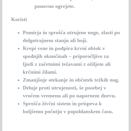
ponovno ogrejete.
Koristi
Pomirja in sprošča utrujene noge, zlasti po
dolgotrajnem stanju ali hoji.
Krepi vene in podpira krvni obtok v
spodnjih okončinah – priporočljivo za
ljudi z začetnimi težavami z ožiljem ali
krčnimi žilami.
Zmanjšuje otekanje in občutek težkih nog.
Deluje proti utrujenosti, še posebej v
vročem vremenu ali po napornem dnevu.
Sprošča živčni sistem in prispeva k
boljšemu počutju v popoldanskem času.