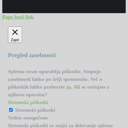
Page load link
Zapri
Pregled zasebnosti
Spletna stran uporablja piškotke. Stopnjo
zasebnosti lahko po želji spremenite. Več o
piškotkih lahko preberete
tu
. Ali se strinjate z
njihovo uporabo?
Sistemski piškotki
Sistemski piškotki
Vedno omogočeno
Sistemski piškotki so nujni za delovanje spletne