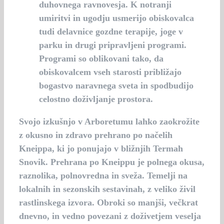
duhovnega ravnovesja. K notranji
umiritvi in ugodju usmerijo obiskovalca
tudi delavnice gozdne terapije, joge v
parku in drugi pripravljeni programi.
Programi so oblikovani tako, da
obiskovalcem vseh starosti približajo
bogastvo naravnega sveta in spodbudijo
celostno doživljanje prostora.
Svojo izkušnjo v Arboretumu lahko zaokrožite
z okusno in zdravo
prehrano
po načelih
Kneippa, ki jo ponujajo v bližnjih Termah
Snovik. Prehrana po Kneippu je polnega okusa,
raznolika, polnovredna in sveža. Temelji na
lokalnih in sezonskih sestavinah, z veliko živil
rastlinskega izvora. Obroki so manjši, večkrat
dnevno, in vedno povezani z doživetjem veselja