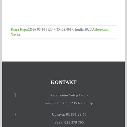
Klara Kopač
2026-06-10T12:47:35+02:00
17. junija 2025
|
Arboretum
,
Novice
|
KONTAKT
Arboretum Volčji Potok
Volčji Potok 3, 1235 Radomlje
Uprava: 01 831 23 45
Park: 031 379 705