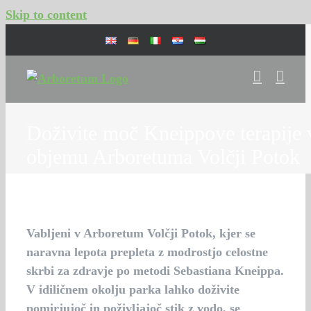
Skip to content
Doživite moč Kneippove terapije 
objemu Arboretuma Volčji Potok
Vabljeni v Arboretum Volčji Potok, kjer se
naravna lepota prepleta z modrostjo celostne
skrbi za zdravje po metodi Sebastiana Kneippa.
V idiličnem okolju parka lahko doživite
pomirjujoč in poživljajoč stik z vodo, se