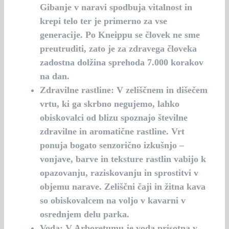
Gibanje v naravi spodbuja vitalnost in
krepi telo ter je primerno za vse
generacije. Po Kneippu se človek ne sme
preutruditi, zato je za zdravega človeka
zadostna dolžina sprehoda 7.000 korakov
na dan.
Zdravilne rastline
: V zeliščnem in dišečem
vrtu, ki ga skrbno negujemo, lahko
obiskovalci od blizu spoznajo številne
zdravilne in aromatične rastline. Vrt
ponuja bogato senzorično izkušnjo –
vonjave, barve in teksture rastlin vabijo k
opazovanju, raziskovanju in sprostitvi v
objemu narave. Zeliščni čaji in žitna kava
so obiskovalcem na voljo v kavarni v
osrednjem delu parka.
Voda
: V Arboretumu je voda prisotna v