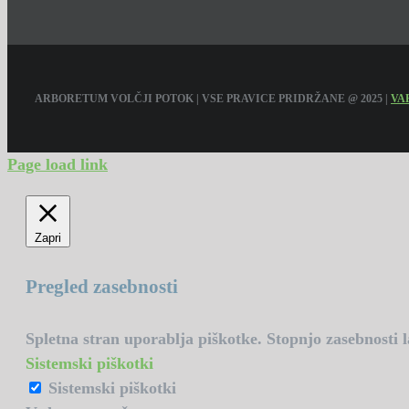
ARBORETUM VOLČJI POTOK | VSE PRAVICE PRIDRŽANE @ 2025 |
VA
Page load link
Zapri
Pregled zasebnosti
Spletna stran uporablja piškotke. Stopnjo zasebnosti 
Sistemski piškotki
Sistemski piškotki