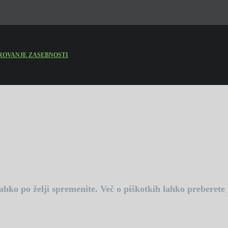
ROVANJE ZASEBNOSTI
lahko po želji spremenite. Več o piškotkih lahko preberete