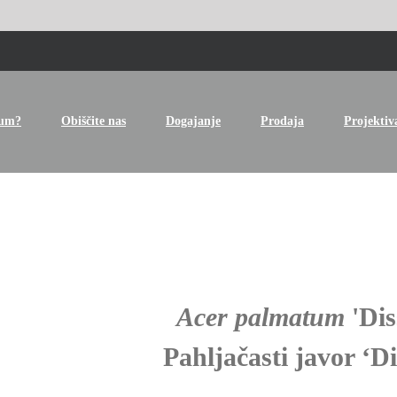
tum?
Obiščite nas
Dogajanje
Prodaja
Projektiv
Acer palmatum
'Di
Pahljačasti javor ‘D