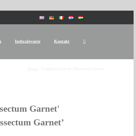
a
Izobraževanje
Kontakt
Home
Pahljačasti javor ‘Dissectum Garnet’
ssectum Garnet'
issectum Garnet’