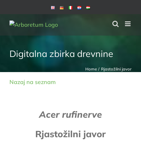
Skip
to
content
Digitalna zbirka drevnine
Home
Rjastožilni javor
Nazaj na seznam
Acer rufinerve
Rjastožilni javor