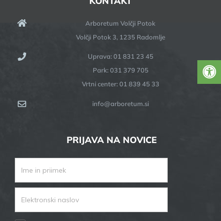
KONTAKT
Arboretum Volčji Potok
Volčji Potok 3, 1235 Radomlje
Uprava: 01 831 23 45
Park: 031 379 705
Vrtni center: 01 839 45 33
info@arboretum.si
PRIJAVA NA NOVICE