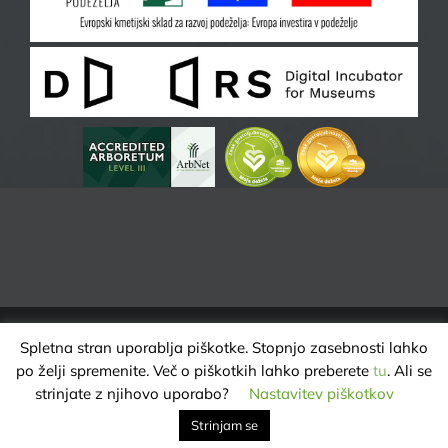
Spletna stran uporablja piškotke. Stopnjo zasebnosti lahko
ARBORETUM VOLČJI POTOK | VSE PRAVICE PRIDRŽANE @ 2025 |
po želji spremenite. Več o piškotkih lahko preberete
tu
. Ali se
VAROVANJE ZASEBNOSTI
strinjate z njihovo uporabo?
Nastavitev piškotkov
Strinjam se