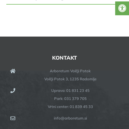
KONTAKT
Arboretum Volčji Potok
Volčji Potok 3, 1235 Radomlje
Uprava: 01 831 23 45
Park: 031 379 705
Vrtni center: 01 839 45 33
info@arboretum.si