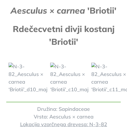
Aesculus × carnea
'Briotii'
Rdečecvetni divji kostanj
'Briotii'
Družina: Sapindaceae
Vrsta: Aesculus × carnea
Lokacija vzorčnega drevesa: N-3-82