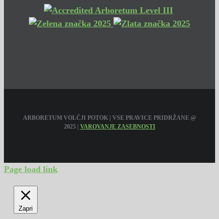
ARBORETUM VOLČJI POTOK | VSE PRAVICE PRIDRŽANE @
2025 |
VAROVANJE ZASEBNOSTI
Page load link
Zapri