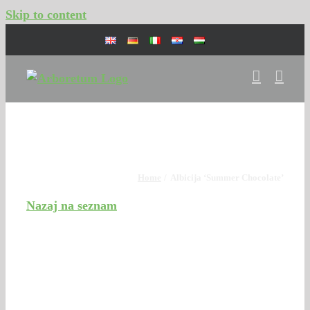
Skip to content
Digitalna zbirka drevnine
Home
Albicija ‘Summer Chocolate’
Nazaj na seznam