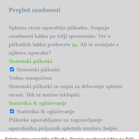
Pregled zasebnosti
Spletna stran uporablja piškotke. Stopnjo
zasebnosti lahko po želji spremenite. Več o
piškotkih lahko preberete
tu
. Ali se strinjate z
njihovo uporabo?
Sistemski piškotki
Sistemski piškotki
Vedno omogočeno
Sistemski piškotki so nujni za delovanje spletne
strani. Teh ni možno izklopiti.
Statistika & oglaševanje
Statistika & oglaševanje
Piškotke uporabljamo za zagotavljanje
uporabniku prijaznih spletnih storitev, boljše
uporabniške izkušnje in spremljanje statistike