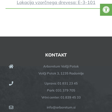
Lokacija vzorčnega drevesa: E-3-101
KONTAKT
Arboretum Volčji Potok
Volčji Potok 3, 1235 Radomlje
Uprava: 01 831 23 45
Park: 031 379 705
Vrtni center: 01 839 45 33
info@arboretum.si