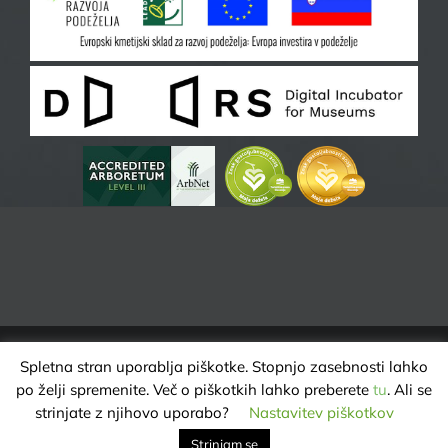
Spletna stran uporablja piškotke. Stopnjo zasebnosti lahko
ARBORETUM VOLČJI POTOK | VSE PRAVICE PRIDRŽANE @ 2025 |
po želji spremenite. Več o piškotkih lahko preberete
tu
. Ali se
VAROVANJE ZASEBNOSTI
strinjate z njihovo uporabo?
Nastavitev piškotkov
Strinjam se