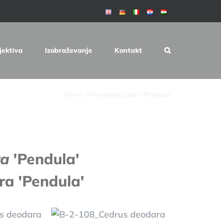
jektiva
Izobraževanje
Kontakt
Home
Himalajska cedra ‘Pendula’
ra
'Pendula'
ra 'Pendula'