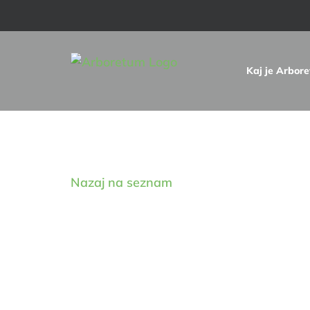
Skip
to
content
Kaj je Arbor
Digitalna zbirka drevnin
Nazaj na seznam