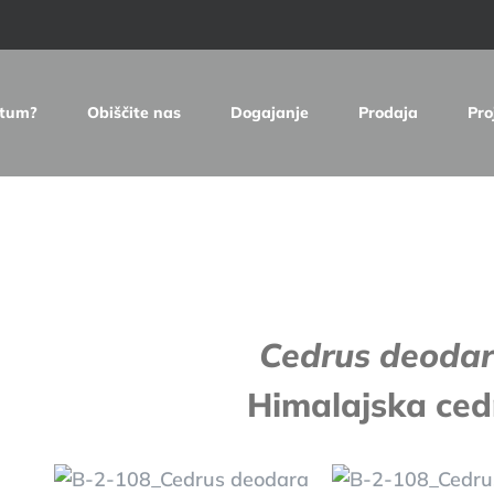
etum?
Obiščite nas
Dogajanje
Prodaja
Pro
e
Cedrus deoda
Himalajska ced