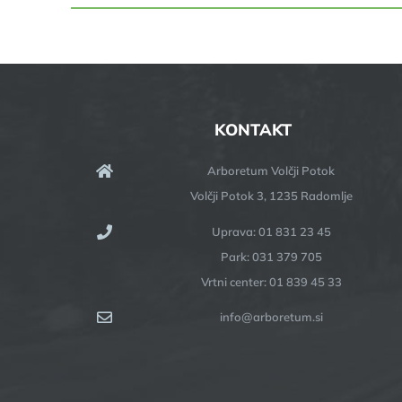
KONTAKT
Arboretum Volčji Potok
Volčji Potok 3, 1235 Radomlje
Uprava: 01 831 23 45
Park: 031 379 705
Vrtni center: 01 839 45 33
info@arboretum.si