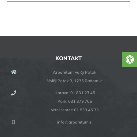
KONTAKT
Arboretum Volčji Potok
Volčji Potok 3, 1235 Radomlje
Uprava: 01 831 23 45
Park: 031 379 705
Vrtni center: 01 839 45 33
info@arboretum.si