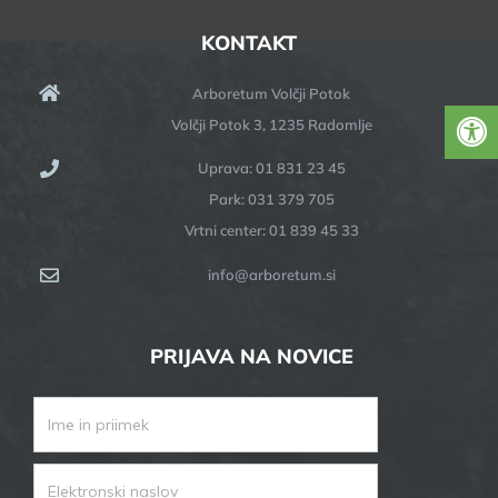
KONTAKT
Arboretum Volčji Potok
Volčji Potok 3, 1235 Radomlje
Uprava: 01 831 23 45
Park: 031 379 705
Vrtni center: 01 839 45 33
info@arboretum.si
PRIJAVA NA NOVICE