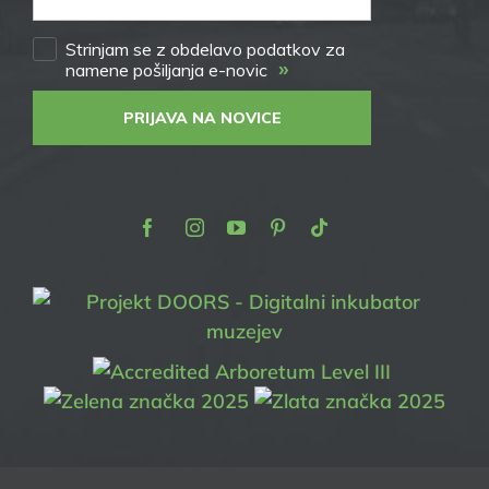
Strinjam se z obdelavo podatkov za
»
namene pošiljanja e-novic
PRIJAVA NA NOVICE
Facebook
Instagram
Youtube
Pinterest
TikTok