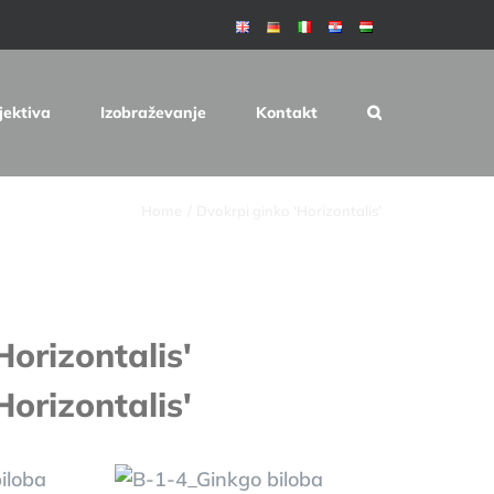
jektiva
Izobraževanje
Kontakt
Home
Dvokrpi ginko ‘Horizontalis’
Horizontalis'
Horizontalis'