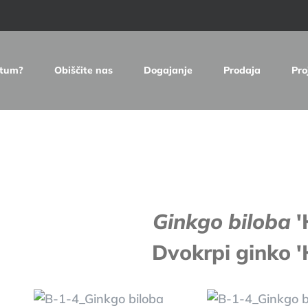
etum?
Obiščite nas
Dogajanje
Prodaja
Pro
e
Ginkgo biloba
'
Dvokrpi ginko '