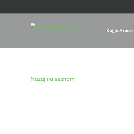
Skip
to
content
Kaj je Arbor
Digitalna zbirka drevnin
Nazaj na seznam