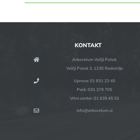
KONTAKT
Arboretum Volčji Potok
Volčji Potok 3, 1235 Radomlje
Uprava: 01 831 23 45
Park: 031 379 705
Vrtni center: 01 839 45 33
info@arboretum.si