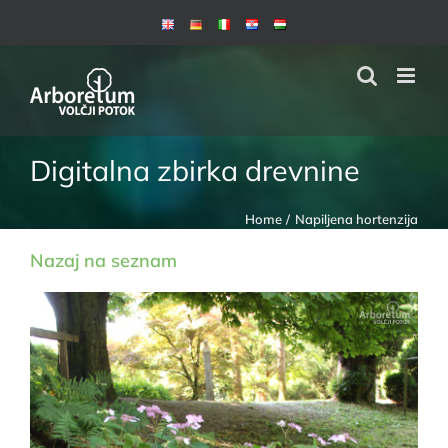
Skip
to
content
Digitalna zbirka drevnine
Home
Napiljena hortenzija
Nazaj na seznam