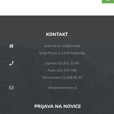
KONTAKT
Arboretum Volčji Potok
Volčji Potok 3, 1235 Radomlje
Uprava: 01 831 23 45
Park: 031 379 705
Vrtni center: 01 839 45 33
info@arboretum.si
PRIJAVA NA NOVICE