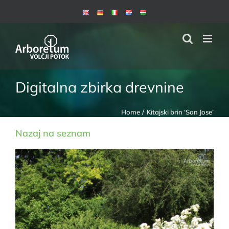
Skip
to
content
Digitalna zbirka drevnine
Home
Kitajski brin ‘San Jose’
Nazaj na seznam