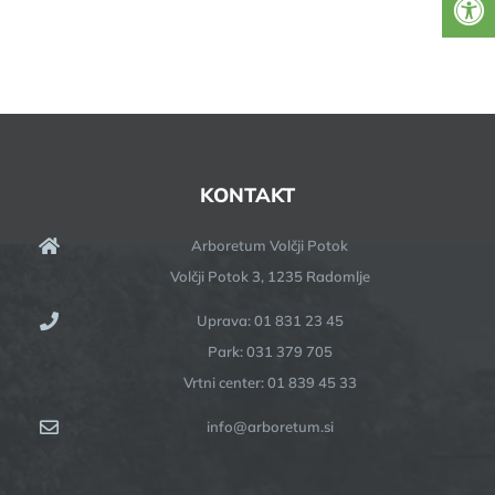
KONTAKT
Arboretum Volčji Potok
Volčji Potok 3, 1235 Radomlje
Uprava: 01 831 23 45
Park: 031 379 705
Vrtni center: 01 839 45 33
info@arboretum.si