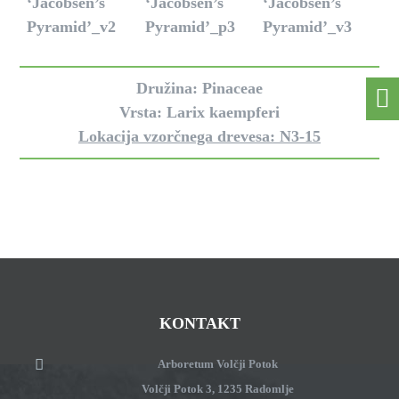
Družina: Pinaceae
Vrsta: Larix kaempferi
Lokacija vzorčnega drevesa: N3-15
KONTAKT
Arboretum Volčji Potok
Volčji Potok 3, 1235 Radomlje