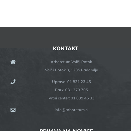
KONTAKT
Arboretum Volčji Potok
Volčji Potok 3, 1235 Radomlje
Uprava: 01 831 23 45
Park: 031 379 705
Vrtni center: 01 839 45 33
info@arboretum.si