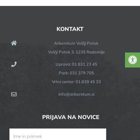
KONTAKT
Arboretum Volčji Potok
Volčji Potok 3, 1235 Radomlje
Uprava: 01 831 23 45
Park: 031 379 705
Vrtni center: 01 839 45 33
info@arboretum.si
PRIJAVA NA NOVICE