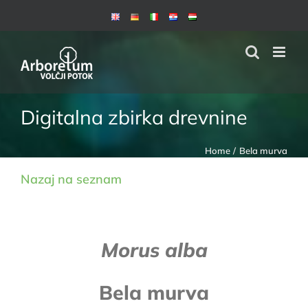
Skip
to
content
Digitalna zbirka drevnine
Home
Bela murva
Nazaj na seznam
Morus alba
Bela murva