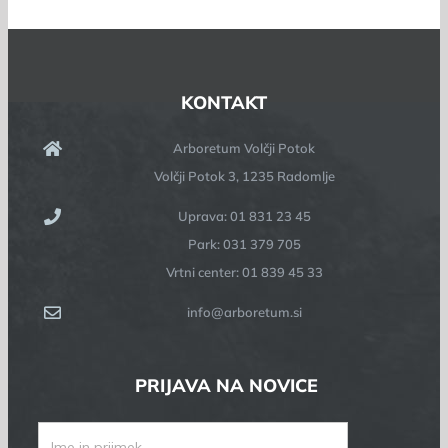
KONTAKT
Arboretum Volčji Potok
Volčji Potok 3, 1235 Radomlje
Uprava: 01 831 23 45
Park: 031 379 705
Vrtni center: 01 839 45 33
info@arboretum.si
PRIJAVA NA NOVICE