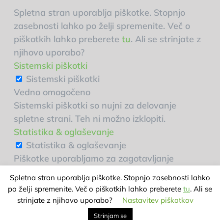
Spletna stran uporablja piškotke. Stopnjo
zasebnosti lahko po želji spremenite. Več o
piškotkih lahko preberete
tu
. Ali se strinjate z
njihovo uporabo?
Sistemski piškotki
Sistemski piškotki
Vedno omogočeno
Sistemski piškotki so nujni za delovanje
spletne strani. Teh ni možno izklopiti.
Statistika & oglaševanje
Statistika & oglaševanje
Piškotke uporabljamo za zagotavljanje
uporabniku prijaznih spletnih storitev, boljše
Spletna stran uporablja piškotke. Stopnjo zasebnosti lahko
uporabniške izkušnje in spremljanje statistike
po želji spremenite. Več o piškotkih lahko preberete
tu
. Ali se
obiska.
strinjate z njihovo uporabo?
Nastavitev piškotkov
Shrani in zapri
Strinjam se