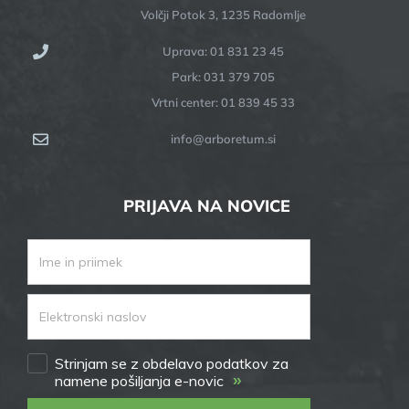
Volčji Potok 3, 1235 Radomlje
Uprava: 01 831 23 45
Park: 031 379 705
Vrtni center: 01 839 45 33
info@arboretum.si
PRIJAVA NA NOVICE
Strinjam se z obdelavo podatkov za
»
namene pošiljanja e-novic