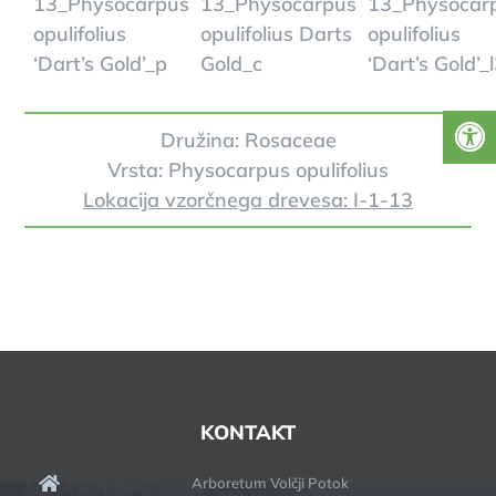
Družina: Rosaceae
Vrsta: Physocarpus opulifolius
Lokacija vzorčnega drevesa: I-1-13
KONTAKT
Arboretum Volčji Potok