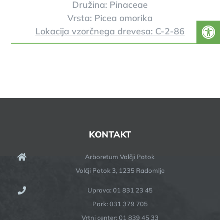
Družina: Pinaceae
Vrsta: Picea omorika
Lokacija vzorčnega drevesa: C-2-86
KONTAKT
Arboretum Volčji Potok
Volčji Potok 3, 1235 Radomlje
Uprava: 01 831 23 45
Park: 031 379 705
Vrtni center: 01 839 45 33