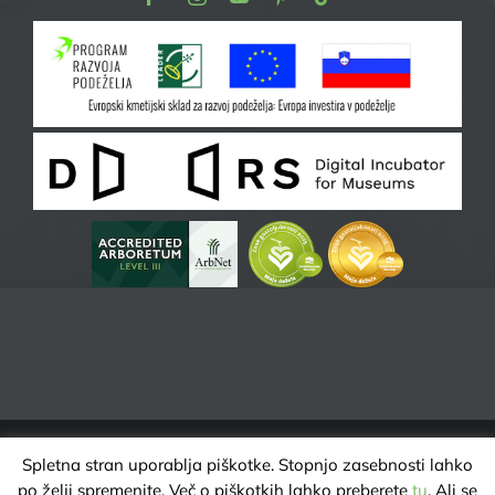
Spletna stran uporablja piškotke. Stopnjo zasebnosti lahko
ARBORETUM VOLČJI POTOK | VSE PRAVICE PRIDRŽANE @ 2025 |
po želji spremenite. Več o piškotkih lahko preberete
tu
. Ali se