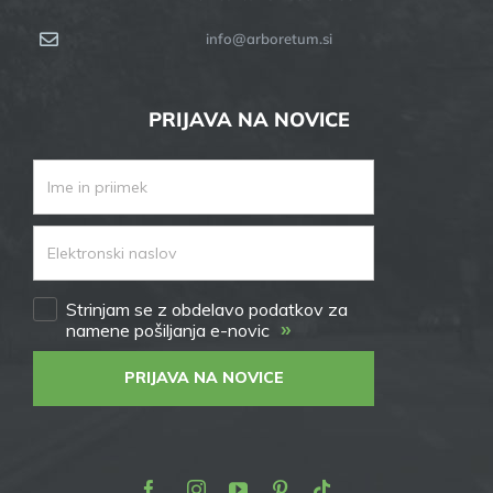
info@arboretum.si
PRIJAVA NA NOVICE
Strinjam se z obdelavo podatkov za
»
namene pošiljanja e-novic
PRIJAVA NA NOVICE
Facebook
Instagram
Youtube
Pinterest
TikTok