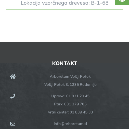
Lokacija vzorčnega drevesa: B-1-68
KONTAKT
Arboretum Volčji Potok
Volčji Potok 3, 1235 Radomlje
Uprava: 01 831 23 45
Park: 031 379 705
Vrtni center: 01 839 45 33
info@arboretum.si