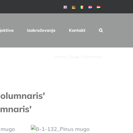
jektiva
Izobraževanje
Kontakt
Home
Rušje ‘Columnaris’
Columnaris'
umnaris'