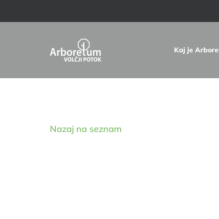
Skip
to
content
Kaj je Arbor
Digitalna zbirka drevnin
Nazaj na seznam