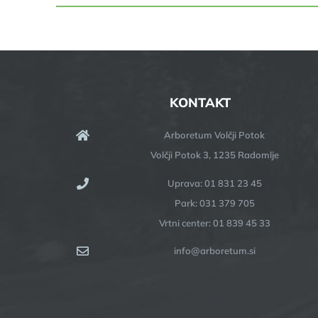
KONTAKT
Arboretum Volčji Potok
Volčji Potok 3, 1235 Radomlje
Uprava: 01 831 23 45
Park: 031 379 705
Vrtni center: 01 839 45 33
info@arboretum.si