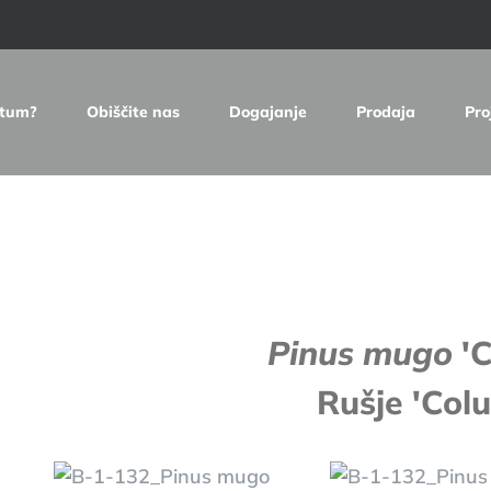
etum?
Obiščite nas
Dogajanje
Prodaja
Pro
e
Pinus mugo
'
Rušje 'Col