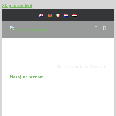
Skip to content
Digitalna zbirka drevnine
Home
Lovorikovec ‘Zabeliana’
Nazaj na seznam