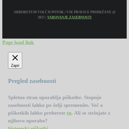
ARBORETUM VOLČJI POTOK | VSE PRAVICE PRIDRŽANE @
2025 |
VAROVANJE ZASEBNOSTI
Page load link
Zapri
Pregled zasebnosti
Spletna stran uporablja piškotke. Stopnjo
zasebnosti lahko po želji spremenite. Več o
piškotkih lahko preberete
tu
. Ali se strinjate z
njihovo uporabo?
Sistemski piškotki