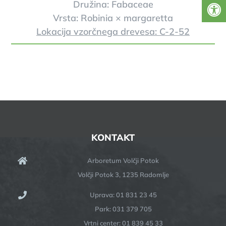
Družina: Fabaceae
Vrsta: Robinia × margaretta
Lokacija vzorčnega drevesa: C-2-52
KONTAKT
Arboretum Volčji Potok
Volčji Potok 3, 1235 Radomlje
Uprava: 01 831 23 45
Park: 031 379 705
Vrtni center: 01 839 45 33