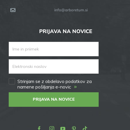
info@arboretum.si
PRIJAVA NA NOVICE
Strinjam se z obdelavo podatkov za
»
namene pošiljanja e-novic
PRIJAVA NA NOVICE
Facebook
Instagram
Youtube
Pinterest
TikTok