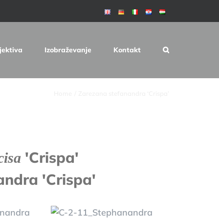
jektiva
Izobraževanje
Kontakt
Home
Zarezana stefanandra ‘Crispa’
'Crispa'
cisa
ndra 'Crispa'