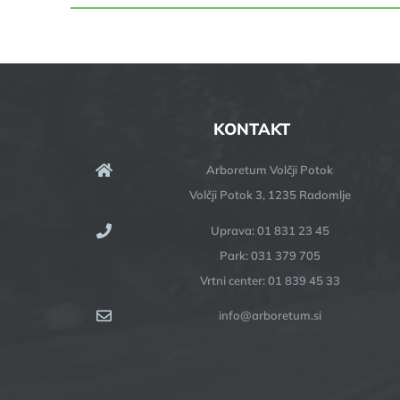
KONTAKT
Arboretum Volčji Potok
Volčji Potok 3, 1235 Radomlje
Uprava: 01 831 23 45
Park: 031 379 705
Vrtni center: 01 839 45 33
info@arboretum.si