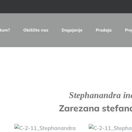
etum?
Obiščite nas
Dogajanje
Prodaja
Pro
e
Stephanandra in
Zarezana stefana