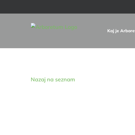
Skip
to
content
Kaj je Arbor
Digitalna zbirka drevnin
Nazaj na seznam