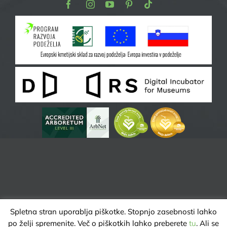
Facebook
Instagram
Youtube
Pinterest
TikTok
Spletna stran uporablja piškotke. Stopnjo zasebnosti lahko
po želji spremenite. Več o piškotkih lahko preberete
tu
. Ali se