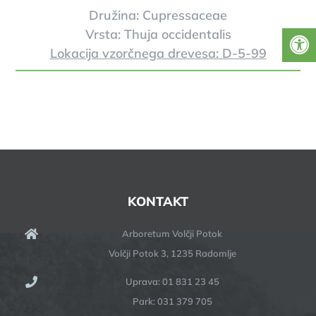
Družina: Cupressaceae
Vrsta: Thuja occidentalis
Lokacija vzorčnega drevesa: D-5-99
KONTAKT
Arboretum Volčji Potok
Volčji Potok 3, 1235 Radomlje
Uprava: 01 831 23 45
Park: 031 379 705