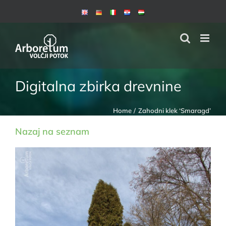
Skip
to
content
Digitalna zbirka drevnine
Home
Zahodni klek ‘Smaragd’
Nazaj na seznam