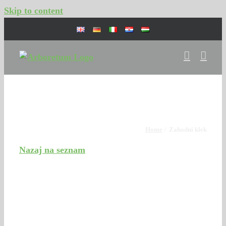
Skip to content
Digitalna zbirka drevnine
Home
Zahodni klek
Nazaj na seznam