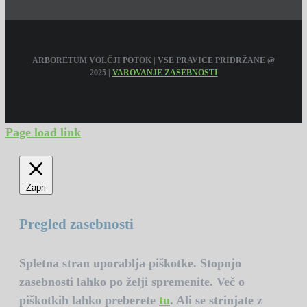
ARBORETUM VOLČJI POTOK | VSE PRAVICE PRIDRŽANE @
2025 |
VAROVANJE ZASEBNOSTI
Page load link
Zapri
Pregled zasebnosti
Spletna stran uporablja piškotke. Stopnjo
zasebnosti lahko po želji spremenite. Več o
piškotkih lahko preberete
tu
. Ali se strinjate z