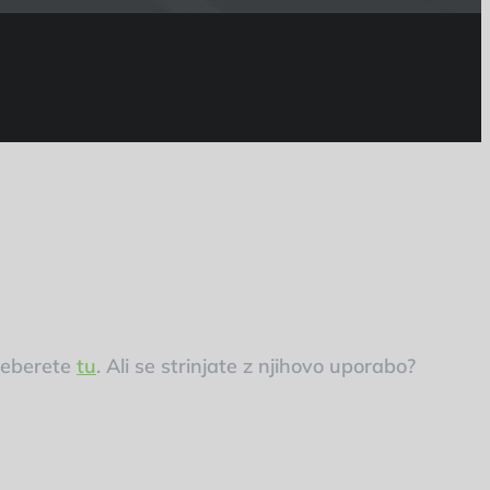
preberete
tu
. Ali se strinjate z njihovo uporabo?