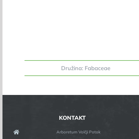
Družina: Fabaceae
KONTAKT
Arboretum Volčji Potok