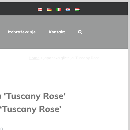
Izobraževanje
Kontakt
Home
Japonska glicinija ‘Tuscany Rose’
a
'Tuscany Rose'
 ‘Tuscany Rose’