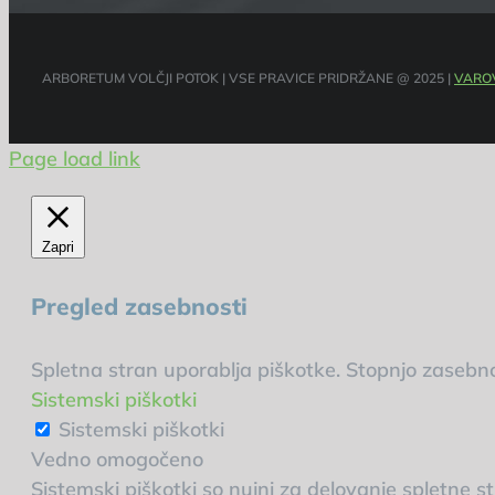
ARBORETUM VOLČJI POTOK | VSE PRAVICE PRIDRŽANE @ 2025 |
VARO
Page load link
Zapri
Pregled zasebnosti
Spletna stran uporablja piškotke. Stopnjo zasebno
Sistemski piškotki
Sistemski piškotki
Vedno omogočeno
Sistemski piškotki so nujni za delovanje spletne str