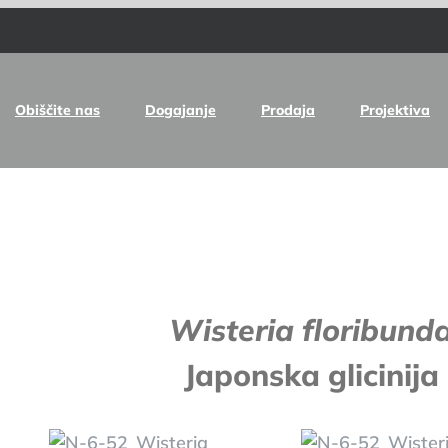
Obiščite nas
Dogajanje
Prodaja
Projektiva
e
Wisteria floribund
Japonska glicinija