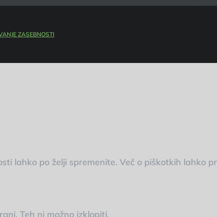
VANJE ZASEBNOSTI
sti lahko po želji spremenite. Več o piškotkih lahko 
ani. Teh ni možno izklopiti.