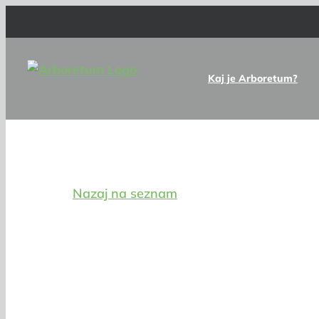
Skip
to
content
Kaj je Arboretum?
Digitalna zbirka drevnin
Nazaj na seznam