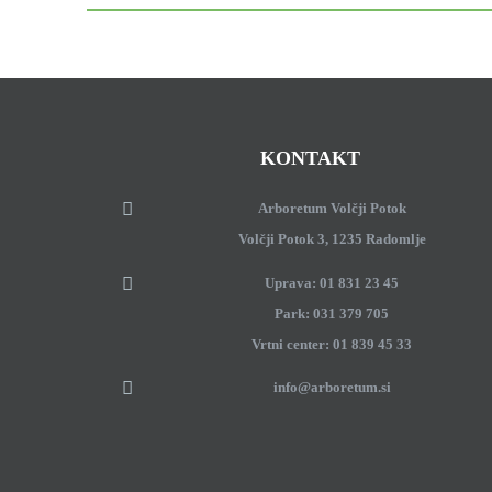
KONTAKT
Arboretum Volčji Potok
Volčji Potok 3, 1235 Radomlje
Uprava: 01 831 23 45
Park: 031 379 705
Vrtni center: 01 839 45 33
info@arboretum.si