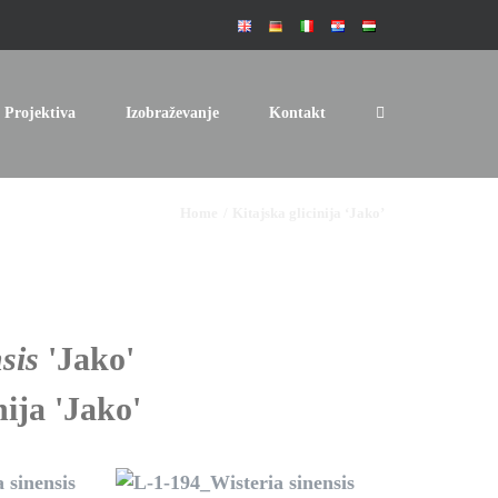
Projektiva
Izobraževanje
Kontakt
Home
Kitajska glicinija ‘Jako’
nsis
'Jako'
nija 'Jako'