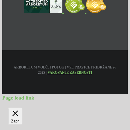
ARBORETUM VOLČJI POTOK | VSE PRAVICE PRIDRŽANE @
2025 |
VAROVANJE ZASEBNOSTI
Page load link
Zapri