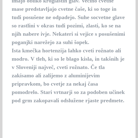
imajo obliko kroglastih glav. Večino cvetne
mase predstavljajo cvetne čaše, ki so toge in
tudi posušene ne odpadejo. Suhe socvetne glave
so rastlini v okras tudi pozimi, zlasti, ko se na
njih nabere ivje. Nekateri si vejice s posušenimi
poganjki narežejo za suhi šopek.
Ista kmečka hortenzija lahko cveti rožnato ali
modro. V tleh, ki so le blago kisla, in takšnih je
v Sloveniji največ, cveti rožnato. Če tla
zakisamo ali zalijemo z aluminijevim
pripravkom, bo cvetje za nekaj časa
pomodrelo. Stari vrtnarji so za podoben učinek
pod grm zakopavali odslužene rjaste predmete.