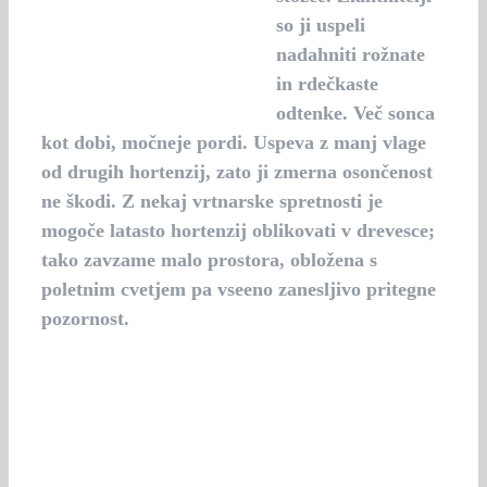
so ji uspeli
nadahniti rožnate
in rdečkaste
odtenke. Več sonca
kot dobi, močneje pordi. Uspeva z manj vlage
od drugih hortenzij, zato ji zmerna osončenost
ne škodi. Z nekaj vrtnarske spretnosti je
mogoče latasto hortenzij oblikovati v drevesce;
tako zavzame malo prostora, obložena s
poletnim cvetjem pa vseeno zanesljivo pritegne
pozornost.