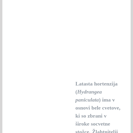
Latasta hortenzija
(
Hydrangea
paniculata
) ima v
osnovi bele cvetove,
ki so zbrani v
široke socvetne
stožce. Žlahtnitelji