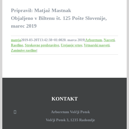
Pripravil: Matjaž Mastnak
Objaljeno v Biltenu št. 125 Pošte Slovenije,
marec 2019
mateja
2019-03-20T13:42:38+01:00
20. marca 2019
|
Arboretum
,
Nasveti
,
Rastline
,
Strokovne predstavitve
,
Urejanje vrtov
,
Vrtnarski nasveti
,
Zanimive rastline
|
KONTAKT
Arboretum Volčji Potok
Volčji Potok 3, 1235 Radomlje