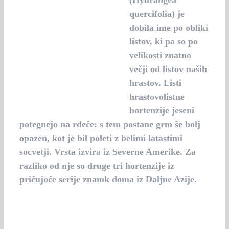
(Hydrangea
quercifolia) je
dobila ime po obliki
listov, ki pa so po
velikosti znatno
večji od listov naših
hrastov. Listi
hrastovolistne
hortenzije jeseni
potegnejo na rdeče: s tem postane grm še bolj
opazen, kot je bil poleti z belimi latastimi
socvetji. Vrsta izvira iz Severne Amerike. Za
razliko od nje so druge tri hortenzije iz
pričujoče serije znamk doma iz Daljne Azije.