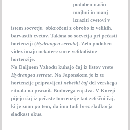
podoben način
majhni in manj
izraziti cvetovi v
istem socvetju obkroženi z obrobo iz velikih,
barvastih cvetov. Takšna so socvetja pri
pečasti
hortenziji
(
Hydrangea serrata
). Zelo podoben
videz imajo nekatere sorte velikolistne
hortenzije.
Na Daljnem Vzhodu kuhajo čaj iz listov vrste
Hydrangea serrata
. Na Japonskem je iz te
hortenzije pripravljeni
nebeški čaj
del verskega
rituala na praznik Budovega rojstva. V Koreji
pijejo čaj iz pečaste hortenzije kot zeliščni čaj,
ki je znan po tem, da ima tudi brez sladkorja
sladkast okus.