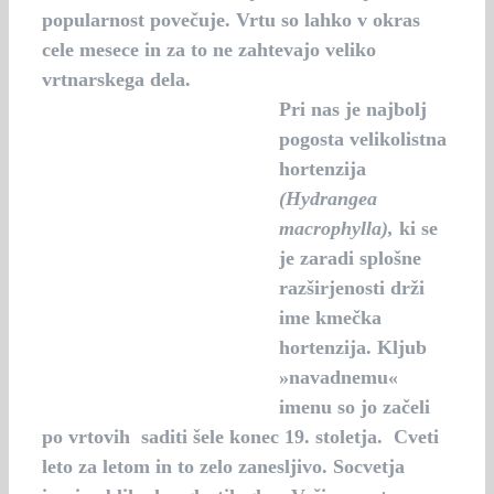
popularnost povečuje. Vrtu so lahko v okras
cele mesece in za to ne zahtevajo veliko
vrtnarskega dela.
Pri nas je najbolj
pogosta velikolistna
hortenzija
(Hydrangea
macrophylla),
ki se
je zaradi splošne
razširjenosti drži
ime
kmečka
hortenzija
. Kljub
»navadnemu«
imenu so jo začeli
po vrtovih saditi šele konec 19. stoletja. Cveti
leto za letom in to zelo zanesljivo. Socvetja