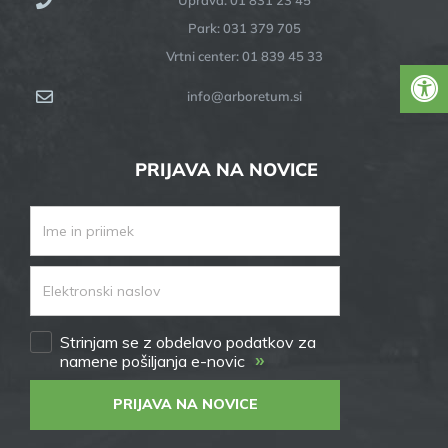
Park: 031 379 705
Vrtni center: 01 839 45 33
info@arboretum.si
PRIJAVA NA NOVICE
Strinjam se z obdelavo podatkov za
»
namene pošiljanja e-novic
PRIJAVA NA NOVICE