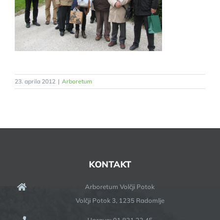
23. aprila 2012
|
Arboretum
KONTAKT
Arboretum Volčji Potok
Volčji Potok 3, 1235 Radomlje
Uprava: 01 831 23 45